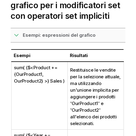
grafico per i modificatori set
con operatori set impliciti
Esempi: espressioni del grafico
Esempi
Risultati
sum( {$<Product +=
Restituisce le vendite
{OurProduct1,
per la selezione attuale,
OurProduct2} >} Sales )
ma utilizzando
un'unione implicita per
aggiungere i prodotti
'
OurProduct1
' e
'
OurProduct2
'
all'elenco dei prodotti
selezionati.
sum( {$<Year +=