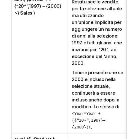
Restituisce le vendite
{“20*”,1997} – {2000}
per la selezione attuale
>} Sales )
ma utilizzando
un'unione implicita per
aggiungere un numero
di anni alla selezione:
1997 e tutti gli anni che
iniziano per "20", ad
eccezione dell'anno
2000.
Tenere presente che se
2000 è incluso nella
selezione attuale,
continuerà a essere
incluso anche dopo la
modifica. Lo stesso di
<Year=Year +
({“20*”,1997}–
{2000})>
.