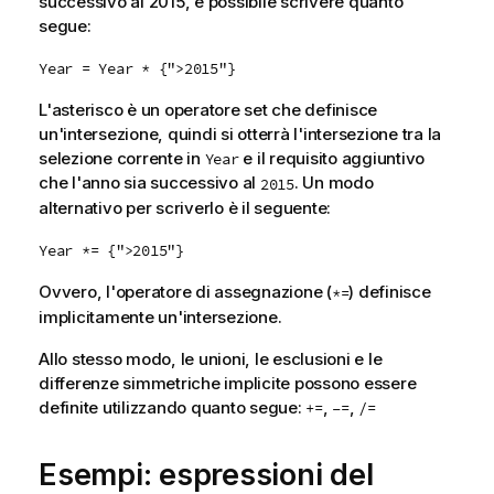
successivo al 2015, è possibile scrivere quanto
segue:
Year = Year * {">2015"}
L'asterisco è un operatore set che definisce
un'intersezione, quindi si otterrà l'intersezione tra la
selezione corrente in
e il requisito aggiuntivo
Year
che l'anno sia successivo al
. Un modo
2015
alternativo per scriverlo è il seguente:
Year *= {">2015"}
Ovvero, l'operatore di assegnazione (
) definisce
*=
implicitamente un'intersezione.
Allo stesso modo, le unioni, le esclusioni e le
differenze simmetriche implicite possono essere
definite utilizzando quanto segue:
,
,
+=
–=
/=
Esempi: espressioni del