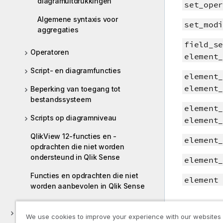
diagramuitdrukkingen
set_oper
Algemene syntaxis voor
set_modi
aggregaties
field_se
Operatoren
element_
Script- en diagramfuncties
element_
element_
Beperking van toegang tot
bestandssysteem
element_
Scripts op diagramniveau
element_
QlikView 12-functies en -
element_
opdrachten die niet worden
ondersteund in Qlik Sense
element_
Functies en opdrachten die niet
element 
worden aanbevolen in Qlik Sense
Ontdekken
Meer i
We use cookies to improve your experience with our websites