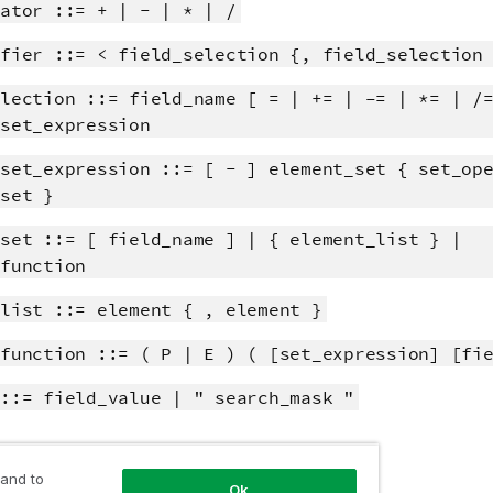
ator ::= + | - | * | /
fier ::= < field_selection {, field_selection
lection ::= field_name [ = | += | –= | *= | /
set_expression
set_expression ::= [ - ] element_set { set_op
set }
set ::= [ field_name ] | { element_list } |
function
list ::= element { , element }
function ::= ( P | E ) ( [set_expression] [fi
::= field_value | " search_mask "
nformatie
 and to
Ok