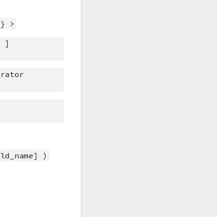
 } >
= ]
erator
eld_name] )