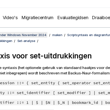
Video's
Migratiecentrum
Evaluatiegidsen
Draaibo
onder Windows November 2024
maken
Scriptsyntaxis en diagramfu
ukkingen
Set-analyse
xis voor set-uitdrukkingen
e syntaxis (het optionele gebruik van standaard haakjes voor de 
is niet inbegrepen) wordt beschreven met
Backus-Naur
-formalism
ession ::= { set_entity { set_operator set_en
ty ::= set_identifier [ set_modifier ] | set_
tifier ::= 1 | $ | $N | $_N | bookmark_id | b