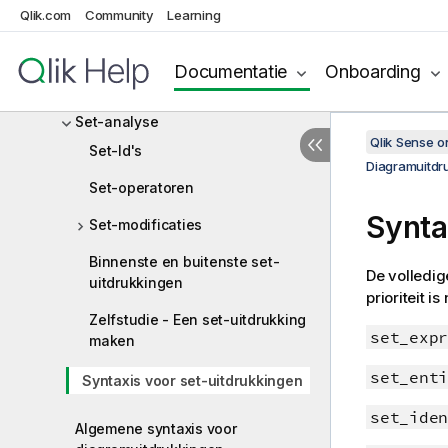
Qlik.com
Community
Learning
Scriptuitdrukkingen
Diagramuitdrukkingen
Documentatie
Onboarding
Het aggregatiebereik definiëren
Set-analyse
Qlik Sense 
Set-Id's
Diagramuitdr
Set-operatoren
Synta
Set-modificaties
Binnenste en buitenste set-
De volledig
uitdrukkingen
prioriteit 
Zelfstudie - Een set-uitdrukking
set_expr
maken
set_enti
Syntaxis voor set-uitdrukkingen
set_iden
Algemene syntaxis voor