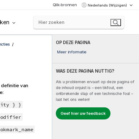
Qlik-bronnen
Nederlands (Wijzigen)
eken
OP DEZE PAGINA
ncties
Meer informatie
WAS DEZE PAGINA NUTTIG?
Als u problemen ervaart op deze pagina of
definitie van
de inhoud onjuist is – een tikfout, een
e:
ontbrekende stap of een technische fout –
laat het ons weten!
tity } }
Geef hier uw feedback
modifier
ookmark_name