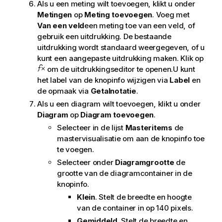
Als u een meting wilt toevoegen, klikt u onder
Metingen
op
Meting toevoegen
. Voeg met
Van een veld
een meting toe van een veld, of
gebruik een uitdrukking. De bestaande
uitdrukking wordt standaard weergegeven, of u
kunt een aangepaste uitdrukking maken. Klik op
om de uitdrukkingseditor te openen.U kunt
het label van de knopinfo wijzigen via
Label
en
de opmaak via
Getalnotatie
.
Als u een diagram wilt toevoegen, klikt u onder
Diagram
op
Diagram toevoegen
.
Selecteer in de lijst
Masteritems
de
mastervisualisatie om aan de knopinfo toe
te voegen.
Selecteer onder
Diagramgrootte
de
grootte van de diagramcontainer in de
knopinfo.
Klein
. Stelt de breedte en hoogte
van de container in op 140 pixels.
Gemiddeld
. Stelt de breedte en