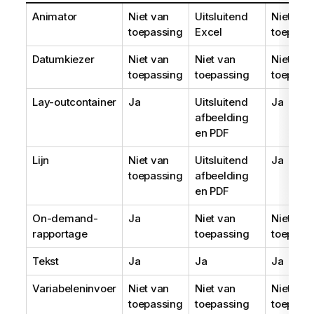
Animator
Niet van
Uitsluitend
Niet van
toepassing
Excel
toepass
Datumkiezer
Niet van
Niet van
Niet van
toepassing
toepassing
toepass
Lay-outcontainer
Ja
Uitsluitend
Ja
afbeelding
en PDF
Lijn
Niet van
Uitsluitend
Ja
toepassing
afbeelding
en PDF
On-demand-
Ja
Niet van
Niet van
rapportage
toepassing
toepass
Tekst
Ja
Ja
Ja
Variabeleninvoer
Niet van
Niet van
Niet van
toepassing
toepassing
toepass