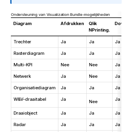
f
o
Ondersteuning van Visualization Bundle-mogelijkheden
r
m
Diagram
Afdrukken
Qlik
Downlo
a
NPrinting.
t
Trechter
Ja
Ja
Ja
i
e
Rasterdiagram
Ja
Ja
Ja
Multi-KPI
Nee
Nee
Ja
Netwerk
Ja
Nee
Ja
Organisatiediagram
Ja
Ja
Ja
W&V-draaitabel
Ja
Ja
Nee
Draaiobject
Ja
Ja
Ja
Radar
Ja
Ja
Ja