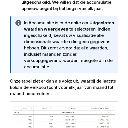
uitgeschakeld. We willen dat de accumulatie
opnieuw begint bij het begin van elk jaar.
I
In Accumulatie is er de optie om
Uitgesloten
n
waarden weergeven
te selecteren. Indien
f
ingeschakeld, bevat uw visualisatie alle
o
dimensionale waarden die geen gegevens
r
hebben. Dit zorgt ervoor dat alle waarden,
m
inclusief maanden zonder
a
verkoopgegevens, worden meegeteld in de
t
accumulatie.
i
e
Onze tabel ziet er dan als volgt uit, waarbij de laatste
kolom de verkoop toont voor elk jaar van maand tot
maand accumuleert.