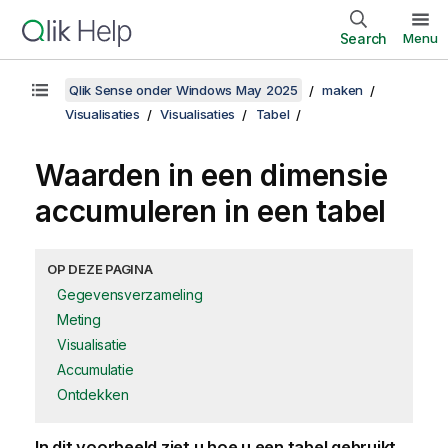
Search
Menu
Qlik Sense onder Windows May 2025
maken
Visualisaties
Visualisaties
Tabel
Waarden in een dimensie
accumuleren in een tabel
OP DEZE PAGINA
Gegevensverzameling
Meting
Visualisatie
Accumulatie
Ontdekken
In dit voorbeeld ziet u hoe u een tabel gebruikt