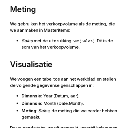
Meting
We gebruiken het verkoopvolume als de meting, die
we aanmaken in Masteritems:
Sales
met de uitdrukking
. Dit is de
Sum(Sales)
som van het verkoopvolume.
Visualisatie
We voegen een tabel toe aan het werkblad en stellen
de volgende gegevenseigenschappen in:
Dimensie
:
Year
(Datum,jaar).
Dimensie
:
Month
(Date.Month).
Meting
:
Sales
; de meting die we eerder hebben
gemaakt.
De volgende tabel wordt gemaakt, waarbij kolommen