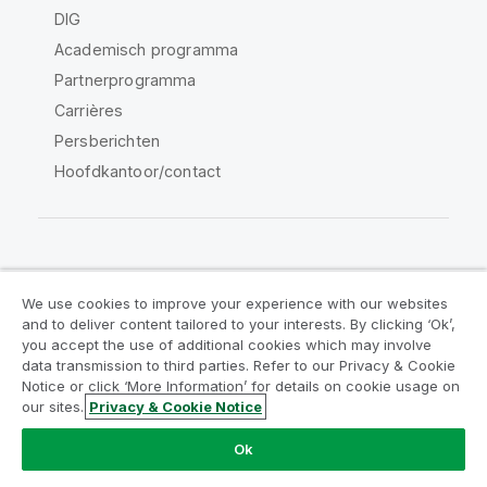
DIG
Academisch programma
Partnerprogramma
Carrières
Persberichten
Hoofdkantoor/contact
Qlik Community
We use cookies to improve your experience with our websites
and to deliver content tailored to your interests. By clicking ‘Ok’,
Juridische overeenkomsten
you accept the use of additional cookies which may involve
data transmission to third parties. Refer to our Privacy & Cookie
Productvoorwaarden
Legal Policies
Notice or click ‘More Information’ for details on cookie usage on
Legal Policies
Gebruiksvoorwaarden
our sites.
Privacy & Cookie Notice
Handelsmerken
Do Not Share My Info
Ok
Copyright © 1993-2026 QlikTech International AB. Alle
rechten voorbehouden.