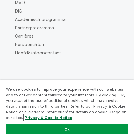
MVO
DIG
Academisch programma
Partnerprogramma
Carrières
Persberichten
Hoofdkantoor/contact
Qlik Community
We use cookies to improve your experience with our websites
and to deliver content tailored to your interests. By clicking ‘Ok’,
Juridische overeenkomsten
you accept the use of additional cookies which may involve
data transmission to third parties. Refer to our Privacy & Cookie
Productvoorwaarden
Legal Policies
Notice or click ‘More Information’ for details on cookie usage on
Legal Policies
Gebruiksvoorwaarden
our sites.
Privacy & Cookie Notice
Handelsmerken
Do Not Share My Info
Ok
Copyright © 1993-2026 QlikTech International AB. Alle