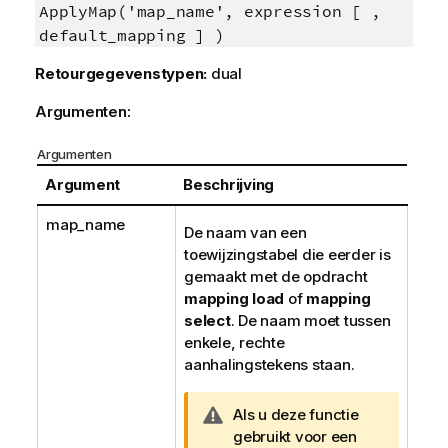
ApplyMap('map_name', expression [ ,
default_mapping ] )
Retourgegevenstypen:
dual
Argumenten:
Argumenten
Argument
Beschrijving
map_name
De naam van een
toewijzingstabel die eerder is
gemaakt met de opdracht
mapping load
of
mapping
select
. De naam moet tussen
enkele, rechte
aanhalingstekens staan.
W
Als u deze functie
a
gebruikt voor een