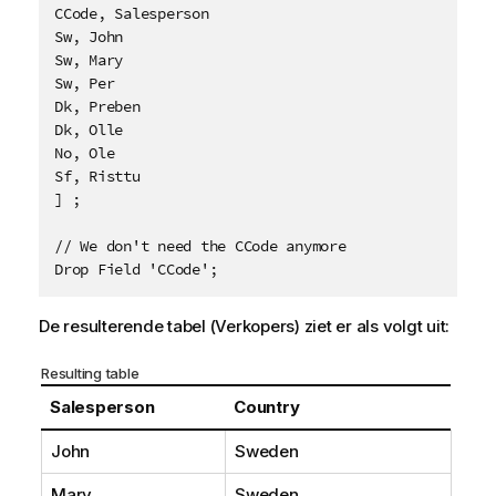
CCode, Salesperson 

Sw, John

Sw, Mary

Sw, Per 

Dk, Preben

Dk, Olle

No, Ole 

Sf, Risttu

] ;

// We don't need the CCode anymore

Drop Field 'CCode';
De resulterende tabel (Verkopers) ziet er als volgt uit:
Resulting table
Salesperson
Country
John
Sweden
Mary
Sweden