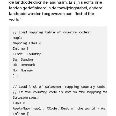
de landcode door de landnaam. Er zijn slechts drie
landen gedefinieerd in de toewijzingstabel, andere
landcode worden toegewezen aan
'Rest of the
world'
.
// Load mapping table of country codes:

map1:

mapping LOAD * 

Inline [

CCode, Country

Sw, Sweden

Dk, Denmark

No, Norway

] ;

// Load list of salesmen, mapping country code to co
// If the country code is not in the mapping table, 
Salespersons:

LOAD *, 

ApplyMap('map1', CCode,'Rest of the world') As Count
Inline [
