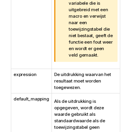
a
variabele die is
r
uitgebreid met een
s
macro en verwijst
c
naar een
h
toewijzingstabel die
u
niet bestaat, geeft de
w
functie een fout weer
i
en wordt er geen
n
veld gemaakt.
g
expression
De uitdrukking waarvan het
resultaat moet worden
toegewezen.
default_mapping
Als de uitdrukking is
opgegeven, wordt deze
waarde gebruikt als
standaardwaarde als de
toewijzingstabel geen