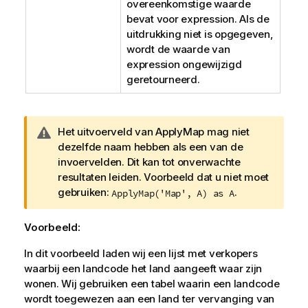
overeenkomstige waarde
bevat voor
expression
. Als de
uitdrukking niet is opgegeven,
wordt de waarde van
expression
ongewijzigd
geretourneerd.
W
Het uitvoerveld van ApplyMap mag niet
a
dezelfde naam hebben als een van de
a
invoervelden. Dit kan tot onverwachte
r
resultaten leiden. Voorbeeld dat u niet moet
s
gebruiken:
.
ApplyMap('Map', A) as A
c
h
Voorbeeld:
u
w
In dit voorbeeld laden wij een lijst met verkopers
i
waarbij een landcode het land aangeeft waar zijn
n
wonen. Wij gebruiken een tabel waarin een landcode
g
wordt toegewezen aan een land ter vervanging van