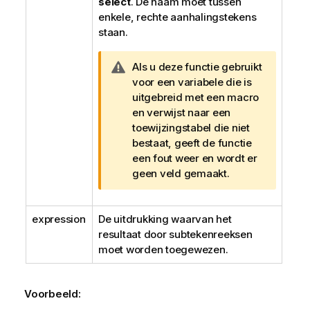
select
. De naam moet tussen
enkele, rechte aanhalingstekens
staan.
W
Als u deze functie gebruikt
a
voor een variabele die is
a
uitgebreid met een macro
r
en verwijst naar een
s
toewijzingstabel die niet
c
bestaat, geeft de functie
h
een fout weer en wordt er
u
geen veld gemaakt.
w
i
expression
De uitdrukking waarvan het
n
resultaat door subtekenreeksen
g
moet worden toegewezen.
Voorbeeld: