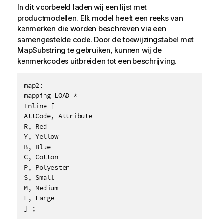
In dit voorbeeld laden wij een lijst met
productmodellen. Elk model heeft een reeks van
kenmerken die worden beschreven via een
samengestelde code. Door de toewijzingstabel met
MapSubstring
te gebruiken, kunnen wij de
kenmerkcodes uitbreiden tot een beschrijving.
map2:

mapping LOAD * 

Inline [

AttCode, Attribute

R, Red

Y, Yellow

B, Blue

C, Cotton

P, Polyester

S, Small

M, Medium

L, Large

] ;
