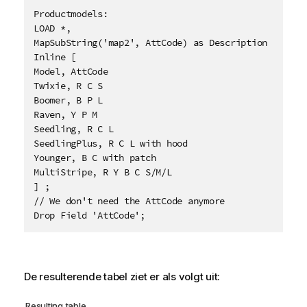
Productmodels:

LOAD *,

MapSubString('map2', AttCode) as Description

Inline [

Model, AttCode

Twixie, R C S

Boomer, B P L

Raven, Y P M

Seedling, R C L

SeedlingPlus, R C L with hood

Younger, B C with patch

MultiStripe, R Y B C S/M/L 

] ;

// We don't need the AttCode anymore

Drop Field 'AttCode';
De resulterende tabel ziet er als volgt uit:
Resulting table