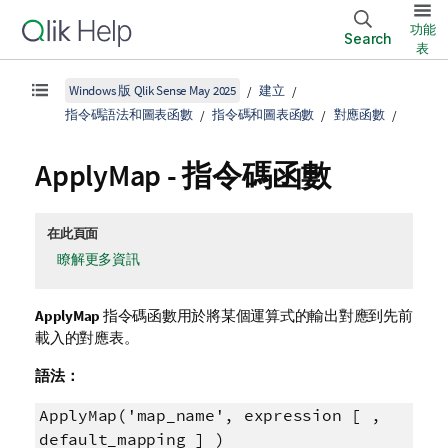
功能
Search
表
Windows 版 Qlik Sense May 2025
建立
指令碼語法和圖表函數
指令碼和圖表函數
對應函數
ApplyMap - 指令碼函數
在此頁面
瞭解更多資訊
ApplyMap
指令碼函數用於將某個運算式的輸出對應到先前
載入的對應表。
語法：
ApplyMap('map_name', expression [ ,
default_mapping ] )