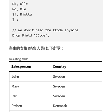
Dk, Olle

No, Ole 

Sf, Risttu

] ;

// We don't need the CCode anymore

Drop Field 'CCode';
產生的表格 (銷售人員) 如下所示：
Resulting table
Salesperson
Country
John
Sweden
Mary
Sweden
Per
Sweden
Preben
Denmark