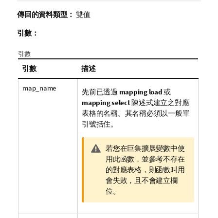
傳回的資料類型：
雙值
引數：
引數
引數
描述
map_name
先前已透過
mapping load
或
mapping select
陳述式建立之對應
表格的名稱。其名稱必須以一般單
引號括住。
警
若您在巨集擴展變數中使
告
用此函數，並參考不存在
備
的對應表格，則函數叫用
註
會失敗，且不會建立欄
位。