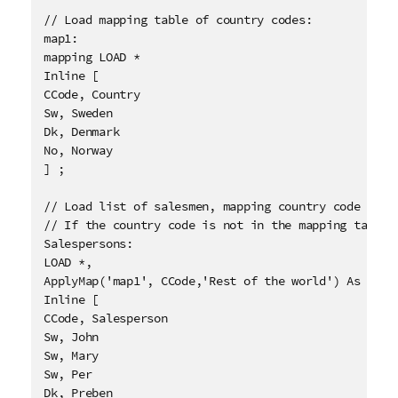
// Load mapping table of country codes:

map1:

mapping LOAD * 

Inline [

CCode, Country

Sw, Sweden

Dk, Denmark

No, Norway

] ;

// Load list of salesmen, mapping country code to co
// If the country code is not in the mapping table, 
Salespersons:

LOAD *, 

ApplyMap('map1', CCode,'Rest of the world') As Count
Inline [

CCode, Salesperson 

Sw, John

Sw, Mary

Sw, Per 

Dk, Preben
