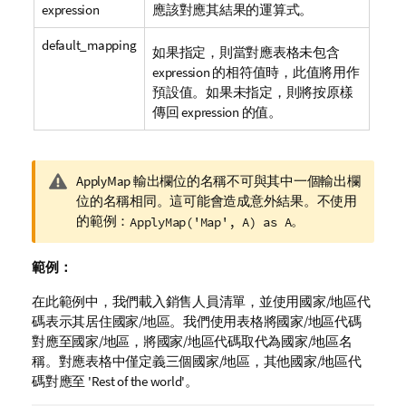
expression
應該對應其結果的運算式。
default_mapping
如果指定，則當對應表格未包含
expression
的相符值時，此值將用作
預設值。如果未指定，則將按原樣
傳回
expression
的值。
警
ApplyMap 輸出欄位的名稱不可與其中一個輸出欄
告
位的名稱相同。這可能會造成意外結果。不使用
備
的範例：
。
ApplyMap('Map', A) as A
註
範例：
在此範例中，我們載入銷售人員清單，並使用國家/地區代
碼表示其居住國家/地區。我們使用表格將國家/地區代碼
對應至國家/地區，將國家/地區代碼取代為國家/地區名
稱。對應表格中僅定義三個國家/地區，其他國家/地區代
碼對應至
'Rest of the world'
。