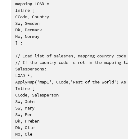
n
mapping LOAD * 

g
Inline [

CCode, Country

Sw, Sweden

Dk, Denmark

No, Norway

] ;

// Load list of salesmen, mapping country code to co
// If the country code is not in the mapping table, 
Salespersons:

LOAD *, 

ApplyMap('map1', CCode,'Rest of the world') As Count
Inline [

CCode, Salesperson 

Sw, John

Sw, Mary

Sw, Per 

Dk, Preben

Dk, Olle

No, Ole 
