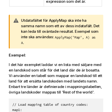
expression
som det är.
A
Utdatafältet för ApplyMap ska inte ha
n
samma namn som ett av dess indatafält. Det
t
kan leda till oväntade resultat. Exempel som
e
inte ska användas:
ApplyMap('Map', A) as
c
.
A
k
n
Exempel:
i
n
I det här exemplet laddar vi en lista med säljare med
g
en landskod som står för det land där de är bosatta.
o
Vi använder en tabell som mappar en landskod till ett
m
land för att ersätta landskoden med landets namn.
v
Enbart tre länder är definierade i mappningstabellen,
a
övriga landskoder mappas till
'Rest of the world'
.
r
n
// Load mapping table of country codes:

i
map1:
