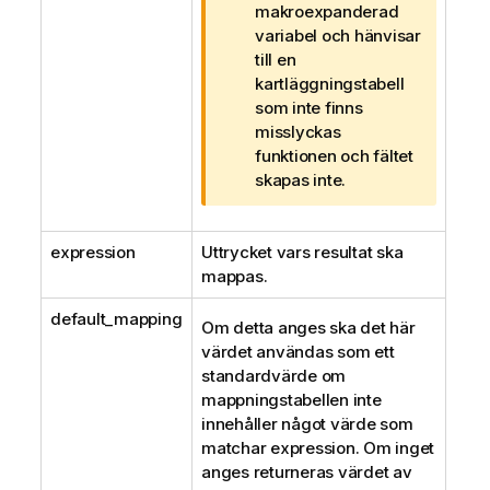
t
makroexpanderad
e
variabel och hänvisar
c
till en
k
kartläggningstabell
n
som inte finns
i
misslyckas
n
funktionen och fältet
g
skapas inte.
o
m
expression
Uttrycket vars resultat ska
v
mappas.
a
r
default_mapping
n
Om detta anges ska det här
i
värdet användas som ett
n
standardvärde om
g
mappningstabellen inte
innehåller något värde som
matchar
expression
. Om inget
anges returneras värdet av