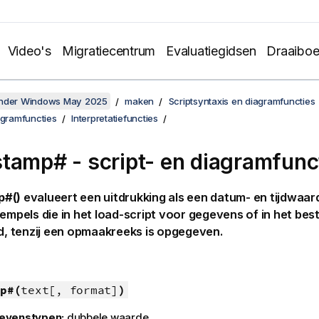
Video's
Migratiecentrum
Evaluatiegidsen
Draaibo
onder Windows May 2025
maken
Scriptsyntaxis en diagramfuncties
agramfuncties
Interpretatiefuncties
tamp# - script- en diagramfunc
p#()
evalueert een uitdrukking als een datum- en tijdwaard
tempels die in het load-script voor gegevens of in het be
ld, tenzij een opmaakreeks is opgegeven.
p#(
text[, format]
)
evenstypen:
dubbele waarde