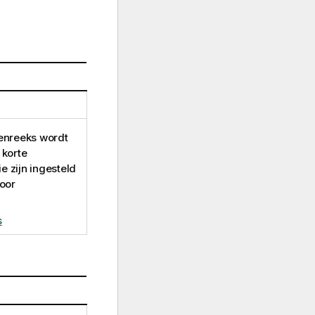
enreeks wordt
 korte
e zijn ingesteld
oor
s