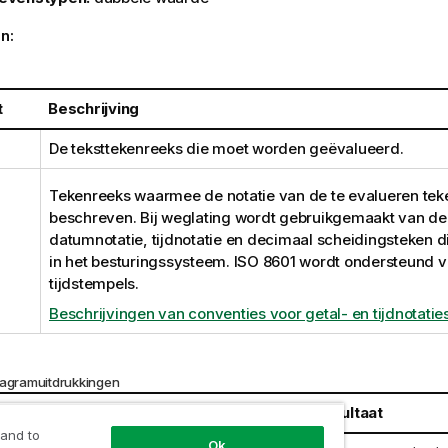
n:
t
Beschrijving
De teksttekenreeks die moet worden geëvalueerd.
Tekenreeks waarmee de notatie van de te evalueren tek
beschreven. Bij weglating wordt gebruikgemaakt van de
datumnotatie, tijdnotatie en decimaal scheidingsteken di
in het besturingssysteem. ISO 8601 wordt ondersteund v
tijdstempels.
Beschrijvingen van conventies voor getal- en tijdnotatie
iagramuitdrukkingen
d
Resultaat
 and to
Ok