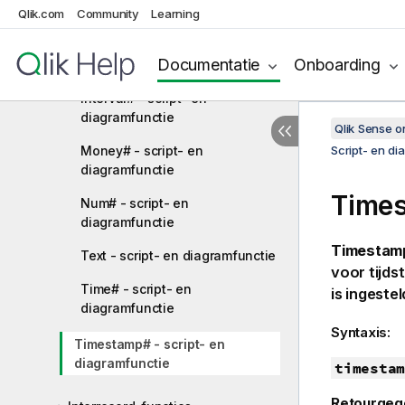
Qlik.com
Community
Learning
Interpretatiefuncties
Date# - script- en
Documentatie
Onboarding
diagramfunctie
Interval# - script- en
diagramfunctie
Qlik Sense 
Money# - script- en
Script- en di
diagramfunctie
Times
Num# - script- en
diagramfunctie
Timestam
Text - script- en diagramfunctie
voor tijds
Time# - script- en
is ingeste
diagramfunctie
Syntaxis:
Timestamp# - script- en
diagramfunctie
timestam
Retourgeg