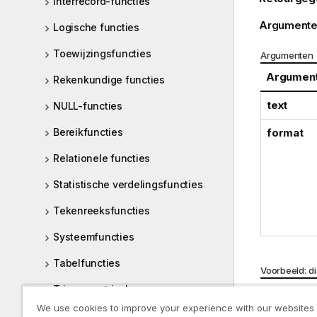
Interrecord-functies
Argumente
Logische functies
Toewijzingsfuncties
Argumenten
Argumen
Rekenkundige functies
text
NULL-functies
Bereikfuncties
format
Relationele functies
Statistische verdelingsfuncties
Tekenreeksfuncties
Systeemfuncties
Tabelfuncties
Voorbeeld: d
Trigonometrische en
Voorbeel
hyperbolische functies
We use cookies to improve your experience with our websites