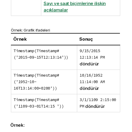
Sayı ve saat biçimlerine ilişkin
açıklamalar
Örnek: Grafik ifadeleri
Örnek
Sonuç
Timestamp(Timestamp#
9/15/2015
('2015-09-15T12:13:14'))
12:13:14 PM
döndürür
Timestamp(Timestamp#
10/16/1952
('1952-10-
11:14:00 AM
16T13:14:00+0200'))
döndürür
Timestamp(Timestamp#
3/1/1109 2:15:00
('1109-03-01T14:15 '))
PM
döndürür
Örnek: