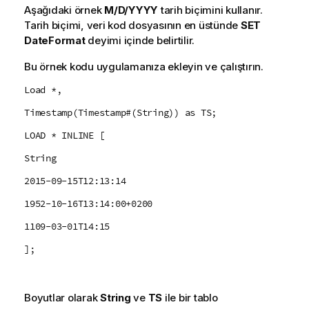
Aşağıdaki örnek
M/D/YYYY
tarih biçimini kullanır.
Tarih biçimi, veri kod dosyasının en üstünde
SET
DateFormat
deyimi içinde belirtilir.
Bu örnek kodu uygulamanıza ekleyin ve çalıştırın.
Load *,
Timestamp(Timestamp#(String)) as TS;
LOAD * INLINE [
String
2015-09-15T12:13:14
1952-10-16T13:14:00+0200
1109-03-01T14:15
];
Boyutlar olarak
String
ve
TS
ile bir tablo