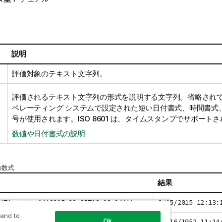
説明
評価対象のテキスト文字列。
評価されるテキスト文字列の形式を説明する文字列。省略され
ペレーティング システムで設定された短い日付書式、時間書式
号が使用されます。ISO 8601 は、タイムスタンプでサポート
数値や日付書式の説明
の数式
結果
(Timestamp#('2015-09-15T12:13:14'))
9/15/2015 12:13:
 and to
Ok
(Timestamp#('1952-10-
10/16/1952 11:14