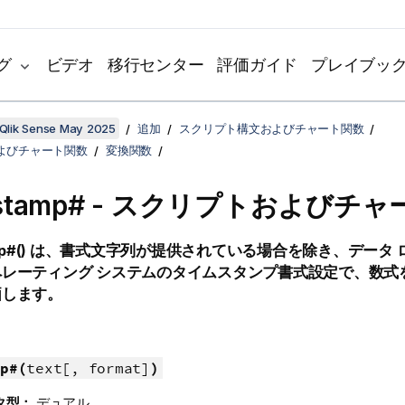
グ
ビデオ
移行センター
評価ガイド
プレイブッ
Qlik Sense May 2025
追加
スクリプト構文およびチャート関数
よびチャート関数
変換関数
estamp# - スクリプトおよびチ
p#()
は、書式文字列が提供されている場合を除き、データ ロ
ペレーティング システムのタイムスタンプ書式設定で、数式
価します。
p#(
text[, format]
)
タ型：
デュアル