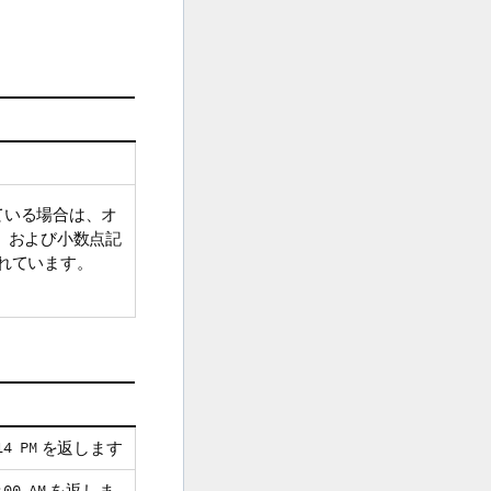
ている場合は、オ
、および小数点記
されています。
14 PM
を返します
:00 AM
を返しま