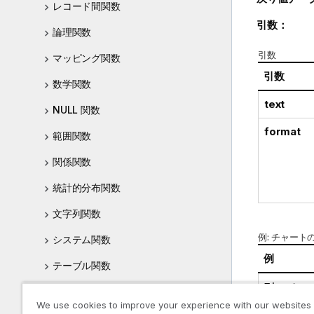
レコード間関数
引数：
論理関数
引数
マッピング関数
引数
数学関数
text
NULL 関数
format
範囲関数
関係関数
統計的分布関数
文字列関数
例: チャート
システム関数
例
テーブル関数
Timestamp
三角関数と双曲線関数
We use cookies to improve your experience with our websites
Timestamp