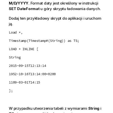
M/D/YYYY
. Format daty jest określony w instrukcji
SET DateFormat
u góry skryptu ładowania danych.
Dodaj ten przykładowy skrypt do aplikacji i uruchom
ją.
Load *,
Timestamp(Timestamp#(String)) as TS;
LOAD * INLINE [
String
2015-09-15T12:13:14
1952-10-16T13:14:00+0200
1109-03-01T14:15
];
W przypadku utworzenia tabeli z wymiarami
String
i