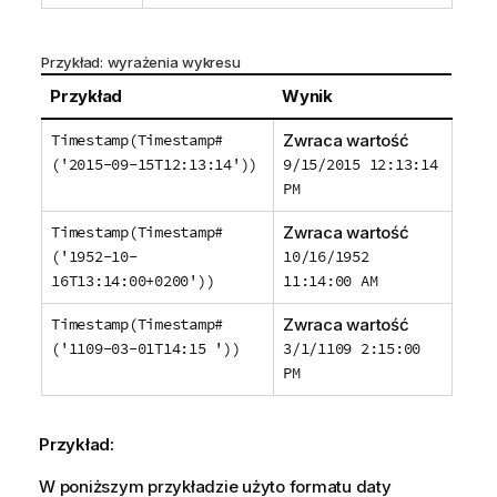
Przykład: wyrażenia wykresu
Przykład
Wynik
Timestamp(Timestamp#
Zwraca wartość
('2015-09-15T12:13:14'))
9/15/2015 12:13:14
PM
Timestamp(Timestamp#
Zwraca wartość
('1952-10-
10/16/1952
16T13:14:00+0200'))
11:14:00 AM
Timestamp(Timestamp#
Zwraca wartość
('1109-03-01T14:15 '))
3/1/1109 2:15:00
PM
Przykład:
W poniższym przykładzie użyto formatu daty