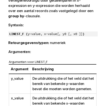
vertegenwoordigd door getallenparen in
x-
expression
en
y-expression
die worden herhaald
over een aantal records zoals vastgelegd door een
group by
-clausule.
Syntaxis:
LINEST_F (
y-value, x-value[, y0 [, x0 ]]
)
Retourgegevenstypen:
numeriek
Argumenten:
Argumenten voor LINEST_F
Argument
Beschrijving
y_value
De uitdrukking die of het veld dat het
bereik van bekende
y
-waarden
bevat die moeten worden gemeten.
x_value
De uitdrukking die of het veld dat het
bereik van bekende
x
-waarden