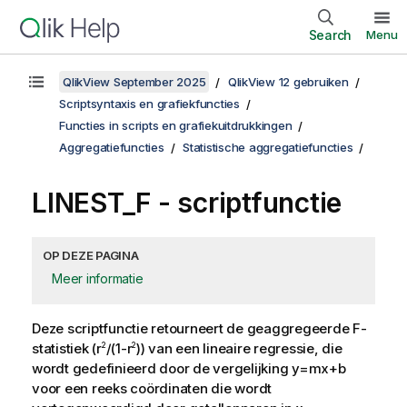
Search
Menu
QlikView September 2025
QlikView 12 gebruiken
Scriptsyntaxis en grafiekfuncties
Functies in scripts en grafiekuitdrukkingen
Aggregatiefuncties
Statistische aggregatiefuncties
LINEST_F - scriptfunctie
OP DEZE PAGINA
Meer informatie
Deze scriptfunctie retourneert de geaggregeerde
F
-
statistiek (
r
/(1-r
)
) van een lineaire regressie, die
2
2
wordt gedefinieerd door de vergelijking
y=mx+b
voor een reeks coördinaten die wordt