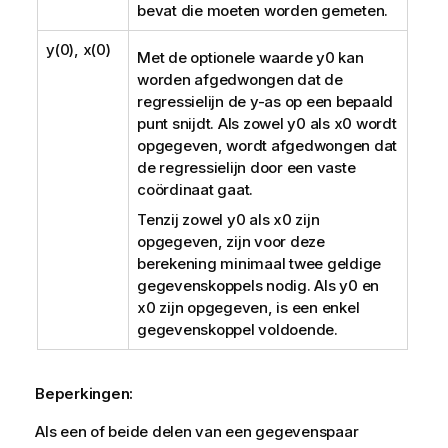
bevat die moeten worden gemeten.
y(0), x(0)
Met de optionele waarde
y0
kan
worden afgedwongen dat de
regressielijn de y-as op een bepaald
punt snijdt. Als zowel
y0
als
x0
wordt
opgegeven, wordt afgedwongen dat
de regressielijn door een vaste
coördinaat gaat.
Tenzij zowel
y0
als
x0
zijn
opgegeven, zijn voor deze
berekening minimaal twee geldige
gegevenskoppels nodig. Als
y0
en
x0
zijn opgegeven, is een enkel
gegevenskoppel voldoende.
Beperkingen:
Als een of beide delen van een gegevenspaar