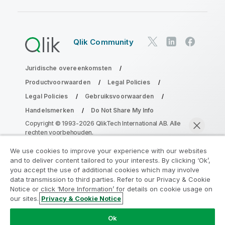
Qlik Community
Juridische overeenkomsten
Productvoorwaarden
Legal Policies
Legal Policies
Gebruiksvoorwaarden
Handelsmerken
Do Not Share My Info
Copyright © 1993-2026 QlikTech International AB. Alle
rechten voorbehouden.
We use cookies to improve your experience with our websites
and to deliver content tailored to your interests. By clicking ‘Ok’,
Neem deel aan het Analytics
you accept the use of additional cookies which may involve
data transmission to third parties. Refer to our Privacy & Cookie
Modernization Program
Notice or click ‘More Information’ for details on cookie usage on
our sites.
Privacy & Cookie Notice
Moderniseer zonder uw waardevolle QlikView-apps op
Nu chatten
het spel te zetten met het Analytics Modernization
Ok
Program.
Klik hier
voor meer informatie of om contact op