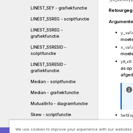
LINEST_SEY - grafiekfunctie
Retourgeg
LINEST_SSREG - scriptfunctie
Argumente
LINEST_SSREG -
y_val
grafiekfunctie
moete
LINEST_SSRESID -
x_val
scriptfunctie
moete
,
y0
x0
LINEST_SSRESID -
as op
grafiekfunctie
afged
Median - scriptfunctie
Median - grafiekfunctie
MutualInfo - diagramfunctie
Skew - scriptfunctie
SetEx
recor
Skew - grafiekfunctie
een al
We use cookies to improve your experience with our websites