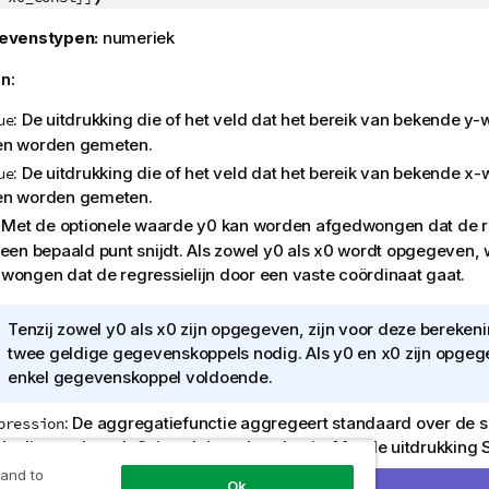
evenstypen:
numeriek
n:
: De uitdrukking die of het veld dat het bereik van bekende
y
-
ue
n worden gemeten.
: De uitdrukking die of het veld dat het bereik van bekende
x
-
ue
n worden gemeten.
: Met de optionele waarde
y0
kan worden afgedwongen dat de reg
 een bepaald punt snijdt. Als zowel
y0
als
x0
wordt opgegeven, 
wongen dat de regressielijn door een vaste coördinaat gaat.
I
Tenzij zowel
y0
als
x0
zijn opgegeven, zijn voor deze bereken
n
twee geldige gegevenskoppels nodig. Als
y0
en
x0
zijn opgeg
f
enkel gegevenskoppel voldoende.
o
: De aggregatiefunctie aggregeert standaard over de s
pression
r
ds die wordt gedefinieerd door de selectie. Met de uitdrukking 
m
ternatieve set records definiëren.
a
 and to
Ok