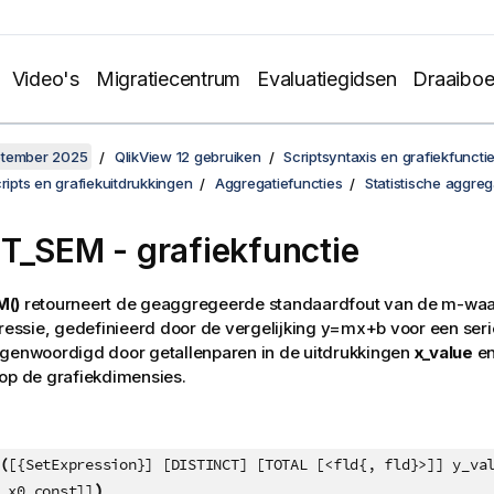
Video's
Migratiecentrum
Evaluatiegidsen
Draaibo
ptember 2025
QlikView 12 gebruiken
Scriptsyntaxis en grafiekfuncti
cripts en grafiekuitdrukkingen
Aggregatiefuncties
Statistische aggreg
ST_SEM
- grafiekfunctie
M()
retourneert de geaggregeerde standaardfout van de
m
-waa
gressie, gedefinieerd door de vergelijking
y=mx+b
voor een seri
egenwoordigd door getallenparen in de uitdrukkingen
x_value
e
op de grafiekdimensies.
(
[{SetExpression}] [DISTINCT] [TOTAL [<fld{, fld}>]] y_va
)
 x0_const]]