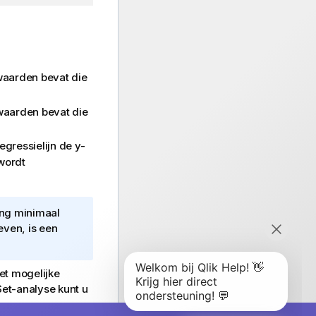
waarden bevat die
waarden bevat die
ressielijn de y-
wordt
ing minimaal
even, is een
et mogelijke
Set-analyse kunt u