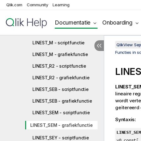
Qlik.com
Community
Learning
LINEST_DF - grafiekfunctie
LINEST_F - scriptfunctie
Documentatie
Onboarding
LINEST_F - grafiekfunctie
LINEST_M - scriptfunctie
QlikView Se
Functies in s
LINEST_M - grafiekfunctie
LINEST_R2 - scriptfunctie
LINE
LINEST_R2 - grafiekfunctie
LINEST_SE
LINEST_SEB - scriptfunctie
lineaire re
wordt vert
LINEST_SEB - grafiekfunctie
geïtereerd 
LINEST_SEM - scriptfunctie
Syntaxis:
LINEST_SEM - grafiekfunctie
LINEST_SEM
LINEST_SEY - scriptfunctie
y0_const[,