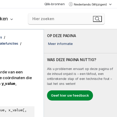
Qlik-bronnen
Nederlands (Wijzigen)
eken
OP DEZE PAGINA
es
atiefuncties
Meer informatie
WAS DEZE PAGINA NUTTIG?
Als u problemen ervaart op deze pagina of
rde van een
de inhoud onjuist is – een tikfout, een
e coördinaten die
ontbrekende stap of een technische fout –
n
y_value
,
laat het ons weten!
Geef hier uw feedback
lue, x_value[,