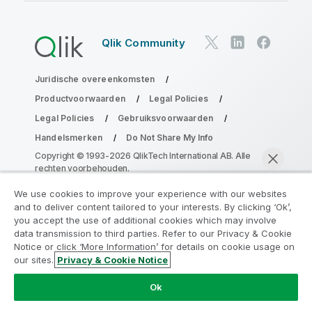
Qlik Community
Juridische overeenkomsten
Productvoorwaarden
Legal Policies
Legal Policies
Gebruiksvoorwaarden
Handelsmerken
Do Not Share My Info
Copyright © 1993-2026 QlikTech International AB. Alle
rechten voorbehouden.
We use cookies to improve your experience with our websites
and to deliver content tailored to your interests. By clicking ‘Ok’,
Neem deel aan het Analytics
you accept the use of additional cookies which may involve
data transmission to third parties. Refer to our Privacy & Cookie
Modernization Program
Notice or click ‘More Information’ for details on cookie usage on
our sites.
Privacy & Cookie Notice
Moderniseer zonder uw waardevolle QlikView-apps op
Nu chatten
het spel te zetten met het Analytics Modernization
Ok
Program.
Klik hier
voor meer informatie of om contact op
te nemen:
ampquestions@qlik.com