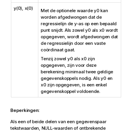
y(0), x(0)
Met de optionele waarde
y0
kan
worden afgedwongen dat de
regressielijn de y-as op een bepaald
punt snijdt. Als zowel
y0
als
x0
wordt
opgegeven, wordt afgedwongen dat
de regressielijn door een vaste
coördinaat gaat.
Tenzij zowel
y0
als
x0
zijn
opgegeven, zijn voor deze
berekening minimaal twee geldige
gegevenskoppels nodig. Als
y0
en
x0
zijn opgegeven, is een enkel
gegevenskoppel voldoende.
Beperkingen:
Als een of beide delen van een gegevenspaar
tekstwaarden,
NULL
-waarden of ontbrekende