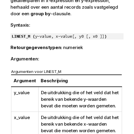
getallenparen in
x-expression
en
y-expression
,
herhaald over een aantal records zoals vastgelegd
door een
group by
-clausule.
Syntaxis:
LINEST_M (
y-value, x-value[, y0 [, x0 ]]
)
Retourgegevenstypen:
numeriek
Argumenten:
Argumenten voor LINEST_M
Argument
Beschrijving
y_value
De uitdrukking die of het veld dat het
bereik van bekende
y
-waarden
bevat die moeten worden gemeten.
x_value
De uitdrukking die of het veld dat het
bereik van bekende
x
-waarden
bevat die moeten worden gemeten.