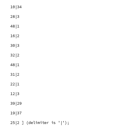
10|34
28|3
48|1
16|2
30|3
32|2
48|1
31|2
22|1
12|3
39|29
19|37
25|2 ] (delimiter is '|');