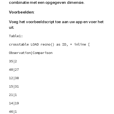
combinatie met een opgegeven dimensie.
Voorbeelden:
Voeg het voorbeeldscript toe aan uw app en voer het
uit.
Table1:
crosstable LOAD recno() as ID, * inline [
Observation|Comparison
35|2
40|27
12|38
15|31
21|1
14|19
46|1