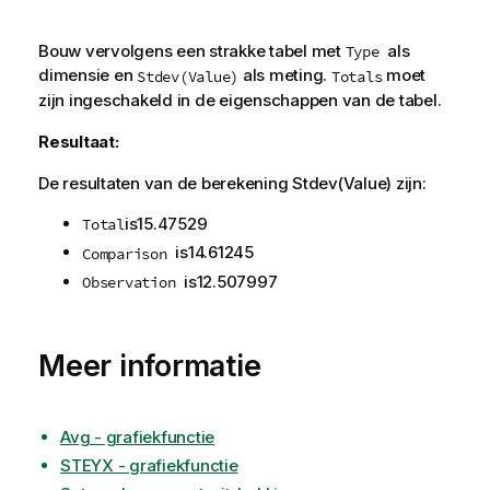
Bouw vervolgens een strakke tabel met
als
Type
dimensie en
als meting.
moet
Stdev(Value)
Totals
zijn ingeschakeld in de eigenschappen van de tabel.
Resultaat:
De resultaten van de berekening
Stdev(Value)
zijn:
is
15.47529
Total
is
14.61245
Comparison
is
12.507997
Observation
Meer informatie
Avg - grafiekfunctie
STEYX - grafiekfunctie