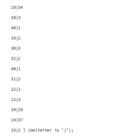
10|34
28|3
48|1
16|2
30|3
32|2
48|1
31|2
22|1
12|3
39|29
19|37
25|2 ] (delimiter is '|');