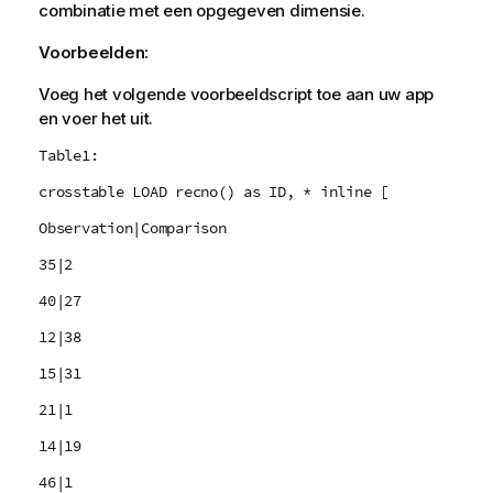
combinatie met een opgegeven dimensie.
Voorbeelden:
Voeg het volgende voorbeeldscript toe aan uw app
en voer het uit.
Table1:
crosstable LOAD recno() as ID, * inline [
Observation|Comparison
35|2
40|27
12|38
15|31
21|1
14|19
46|1