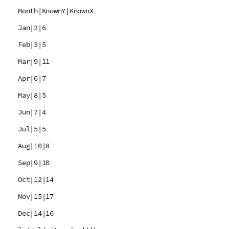
Month|KnownY|KnownX
Jan|2|6
Feb|3|5
Mar|9|11
Apr|6|7
May|8|5
Jun|7|4
Jul|5|5
Aug|10|8
Sep|9|10
Oct|12|14
Nov|15|17
Dec|14|16