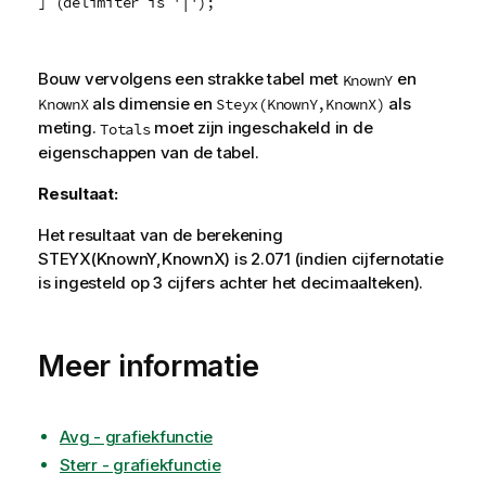
] (delimiter is '|');
Bouw vervolgens een strakke tabel met
en
KnownY
als dimensie en
als
KnownX
Steyx(KnownY,KnownX)
meting.
moet zijn ingeschakeld in de
Totals
eigenschappen van de tabel.
Resultaat:
Het resultaat van de berekening
STEYX(KnownY,KnownX)
is 2.071 (indien cijfernotatie
is ingesteld op 3 cijfers achter het decimaalteken).
Meer informatie
Avg - grafiekfunctie
Sterr - grafiekfunctie