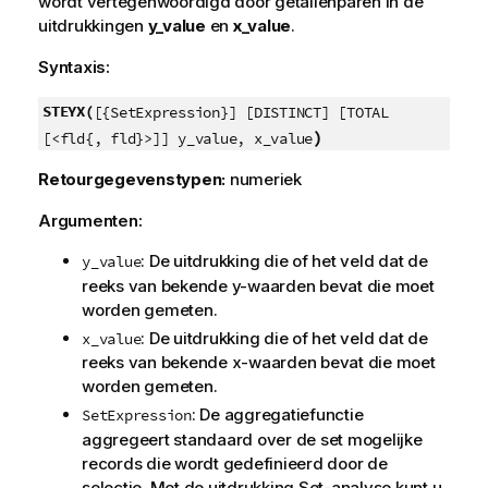
wordt vertegenwoordigd door getallenparen in de
uitdrukkingen
y_value
en
x_value
.
Syntaxis:
STEYX(
[{SetExpression}] [DISTINCT] [TOTAL
)
[<fld{, fld}>]] y_value, x_value
Retourgegevenstypen:
numeriek
Argumenten:
: De uitdrukking die of het veld dat de
y_value
reeks van bekende
y
-waarden bevat die moet
worden gemeten.
: De uitdrukking die of het veld dat de
x_value
reeks van bekende
x
-waarden bevat die moet
worden gemeten.
: De aggregatiefunctie
SetExpression
aggregeert standaard over de set mogelijke
records die wordt gedefinieerd door de
selectie. Met de uitdrukking Set-analyse kunt u