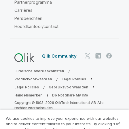
Partnerprogramma
Carrières
Persberichten
Hoofdkantoor/contact
Qlik Community
Juridische overeenkomsten
Productvoorwaarden
Legal Policies
Legal Policies
Gebruiksvoorwaarden
Handelsmerken
Do Not Share My Info
Copyright © 1993-2026 QlikTech International AB. Alle
rechten voorbehouden.
We use cookies to improve your experience with our websites
and to deliver content tailored to your interests. By clicking ‘Ok’,
Neem deel aan het Analytics