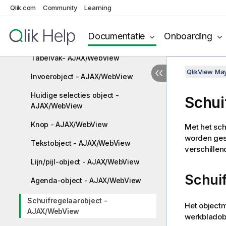
Qlik.com
Community
Learning
Statistiekobject - AJAX/WebView
Meervoudige keuzelijst -
Documentatie
Onboarding
AJAX/Webview
Tabelvak- AJAX/WebView
QlikView Ma
Invoerobject - AJAX/WebView
Huidige selecties object -
Schui
AJAX/WebView
Knop - AJAX/WebView
Met het sch
worden gese
Tekstobject - AJAX/WebView
verschillen
Lijn/pijl-object - AJAX/WebView
Schui
Agenda-object - AJAX/WebView
Schuifregelaarobject -
Het object
AJAX/WebView
werkbladobj