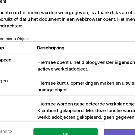
en).
achten in het menu worden weergegeven, is afhankelijk van of
bruikt of dat u het document in een webbrowser opent. Het me
pdrachten:
en menu Object
ap
Beschrijving
ppen...
Hiermee opent u het dialoogvenster
Eigensc
actieve werkbladobject.
gen
Hiermee kunt u opmerkingen maken en uitwiss
huidige object.
Hiermee worden geselecteerde werkbladobjec
Klembord gekopieerd. Met deze functie worde
werkbladobjecten gekopieerd, geen gegeven
afbeeldingen.
 and to
Ok