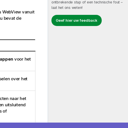
ontbrekende stap of een technische fout –
laat het ons weten!
 u WebView vanuit
nu bevat de
Geef hier uw feedback
happen
voor het
elen over het
ten naar het
n uitsluitend
s of