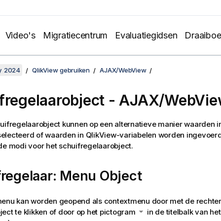
Video's
Migratiecentrum
Evaluatiegidsen
Draaibo
y 2024
QlikView gebruiken
AJAX/WebView
fregelaarobject - AJAX/WebVi
uifregelaarobject kunnen op een alternatieve manier waarden i
lecteerd of waarden in QlikView-variabelen worden ingevoerd.
de modi voor het schuifregelaarobject.
fregelaar: Menu Object
menu kan worden geopend als contextmenu door met de rechte
ect te klikken of door op het pictogram
in de titelbalk van het