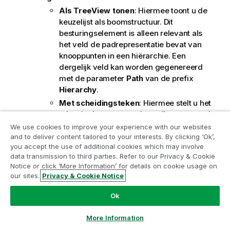
Als TreeView tonen
: Hiermee toont u de
keuzelijst als boomstructuur. Dit
besturingselement is alleen relevant als
het veld de padrepresentatie bevat van
knooppunten in een hiërarchie. Een
dergelijk veld kan worden gegenereerd
met de parameter
Path
van de prefix
Hierarchy
.
Met scheidingsteken
: Hiermee stelt u het
teken in dat moet worden geïnterpreteerd
als scheidingsteken in het pad dat wordt
We use cookies to improve your experience with our websites
gebruikt voor de
Boomstructuur
.
and to deliver content tailored to your interests. By clicking ‘Ok’,
Neem deel aan het Analytics
you accept the use of additional cookies which may involve
Zoekmethode
:
data transmission to third parties. Refer to our Privacy & Cookie
Modernization Program
Standaard zoekmodus
:
Notice or click ‘More Information’ for details on cookie usage on
our sites.
Privacy & Cookie Notice
Hier kunt u de standaard
Moderniseer zonder uw waardevolle QlikView-apps op
zoekmethode kiezen voor een
het spel te zetten met het Analytics Modernization
Ok
tekstzoekopdracht:
Jokerteken
,
Program.
Klik hier
voor meer informatie of om contact op
Fuzzy
,
Normaal
of
Associatief
.
te nemen:
ampquestions@qlik.com
More Information