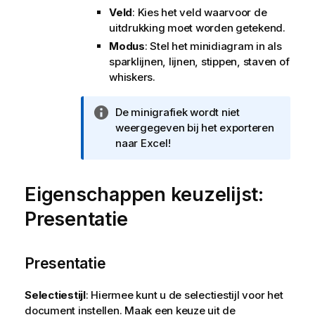
Veld
: Kies het veld waarvoor de
uitdrukking moet worden getekend.
Modus
: Stel het minidiagram in als
sparklijnen, lijnen, stippen, staven of
whiskers.
I
De minigrafiek wordt niet
n
weergegeven bij het exporteren
f
naar Excel!
o
r
Eigenschappen keuzelijst:
m
a
Presentatie
t
i
e
Presentatie
Selectiestijl
: Hiermee kunt u de selectiestijl voor het
document instellen. Maak een keuze uit de