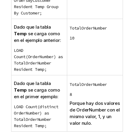
OrdersByCustomer
Resident Temp Group
By Customer;
Dado que la tabla
TotalOrderNumber
Temp
se carga como
10
en el ejemplo anterior:
LOAD
Count(OrderNumber) as
TotalOrderNumber
Resident Temp;
Dado que la tabla
TotalOrderNumber
Temp
se carga como
8
en el primer ejemplo:
Porque hay dos valores
LOAD Count(distinct
de
OrderNumber
con el
OrderNumber) as
mismo valor, 1, y un
TotalOrderNumber
valor nulo.
Resident Temp;