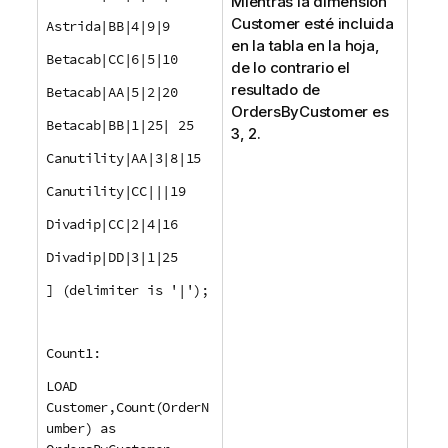
Mientras la dimensión
Customer
esté incluida
Astrida|BB|4|9|9
en la tabla en la hoja,
Betacab|CC|6|5|10
de lo contrario el
resultado de
Betacab|AA|5|2|20
OrdersByCustomer
es
Betacab|BB|1|25| 25
3, 2.
Canutility|AA|3|8|15
Canutility|CC|||19
Divadip|CC|2|4|16
Divadip|DD|3|1|25
] (delimiter is '|');
Count1:
LOAD
Customer,Count(OrderN
umber) as