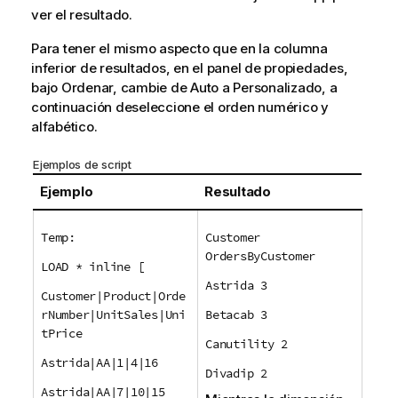
ver el resultado.
Para tener el mismo aspecto que en la columna
inferior de resultados, en el panel de propiedades,
bajo Ordenar, cambie de Auto a Personalizado, a
continuación deseleccione el orden numérico y
alfabético.
Ejemplos de script
Ejemplo
Resultado
Temp:
Customer
OrdersByCustomer
LOAD * inline [
Astrida 3
Customer|Product|Orde
rNumber|UnitSales|Uni
Betacab 3
tPrice
Canutility 2
Astrida|AA|1|4|16
Divadip 2
Astrida|AA|7|10|15