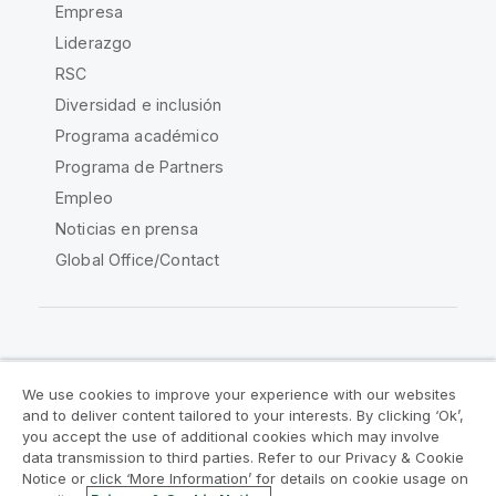
Empresa
Liderazgo
RSC
Diversidad e inclusión
Programa académico
Programa de Partners
Empleo
Noticias en prensa
Global Office/Contact
Qlik Community
We use cookies to improve your experience with our websites
and to deliver content tailored to your interests. By clicking ‘Ok’,
Acuerdos legales
Condiciones del producto
you accept the use of additional cookies which may involve
data transmission to third parties. Refer to our Privacy & Cookie
Legal Policies
Política legal
Notice or click ‘More Information’ for details on cookie usage on
Condiciones de uso
Marcas comerciales