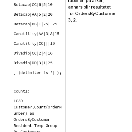
tabellen på arket,
Betacab|CC|6|5|10
annars blir resultatet
för
OrdersByCustomer
Betacab|AA|5|2|20
3, 2.
Betacab|BB|1|25| 25
Canutility|AA|3|8|15
Canutility|CC|||19
Divadip|CC|2|4|16
Divadip|DD|3|1|25
] (delimiter is '|');
Count1:
LOAD
Customer,Count(OrderN
umber) as
OrdersByCustomer
Resident Temp Group
By Customer;