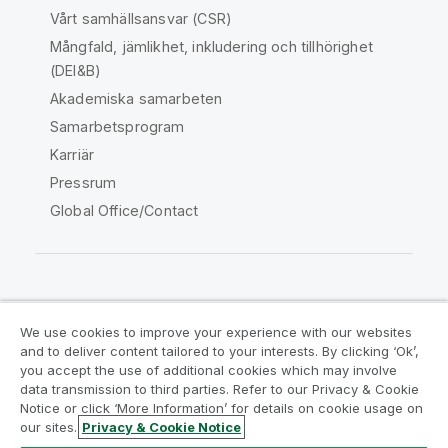
Vårt samhällsansvar (CSR)
Mångfald, jämlikhet, inkludering och tillhörighet
(DEI&B)
Akademiska samarbeten
Samarbetsprogram
Karriär
Pressrum
Global Office/Contact
Qlik Community
We use cookies to improve your experience with our websites
and to deliver content tailored to your interests. By clicking ‘Ok’,
Juridiska avtal
Produktvillkor
you accept the use of additional cookies which may involve
data transmission to third parties. Refer to our Privacy & Cookie
Legal Policies
Legal Policies
Notice or click ‘More Information’ for details on cookie usage on
Användningsvillkor
Varumärken
our sites.
Privacy & Cookie Notice