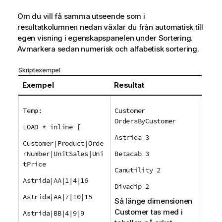
Om du vill få samma utseende som i
resultatkolumnen nedan växlar du från automatisk till
egen visning i egenskapspanelen under Sortering.
Avmarkera sedan numerisk och alfabetisk sortering.
Skriptexempel
Exempel
Resultat
Temp:
Customer
OrdersByCustomer
LOAD * inline [
Astrida 3
Customer|Product|Orde
rNumber|UnitSales|Uni
Betacab 3
tPrice
Canutility 2
Astrida|AA|1|4|16
Divadip 2
Astrida|AA|7|10|15
Så länge dimensionen
Customer
tas med i
Astrida|BB|4|9|9