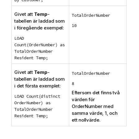
Givet att
Temp
-
TotalOrderNumber
tabellen är laddad som
10
i föregående exempel:
LOAD
Count(OrderNumber) as
TotalOrderNumber
Resident Temp;
Givet att
Temp
-
TotalOrderNumber
tabellen är laddad som
8
i det första exemplet:
Eftersom det finns två
LOAD Count(distinct
värden för
OrderNumber) as
OrderNumber
med
TotalOrderNumber
samma värde, 1, och
Resident Temp;
ett nollvärde.