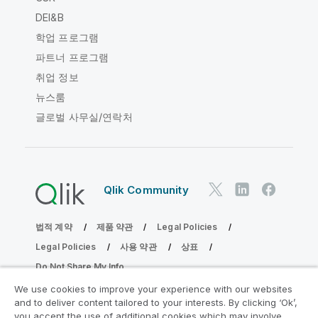
DEI&B
학업 프로그램
파트너 프로그램
취업 정보
뉴스룸
글로벌 사무실/연락처
Qlik Community
법적 계약
제품 약관
Legal Policies
Legal Policies
사용 약관
상표
Do Not Share My Info
Copyright © 1993-2026 QlikTech International AB. 무단 전재
We use cookies to improve your experience with our websites
및 복제를 금합니다.
and to deliver content tailored to your interests. By clicking ‘Ok’,
you accept the use of additional cookies which may involve