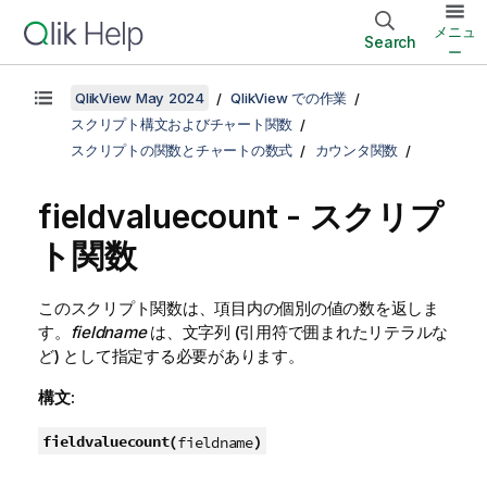
メニュ
Search
ー
QlikView May 2024
QlikView での作業
スクリプト構文およびチャート関数
スクリプトの関数とチャートの数式
カウンタ関数
fieldvaluecount - スクリプ
ト関数
このスクリプト関数は、項目内の個別の値の数を返しま
す。
fieldname
は、文字列 (引用符で囲まれたリテラルな
ど) として指定する必要があります。
構文:
fieldvaluecount(
)
fieldname