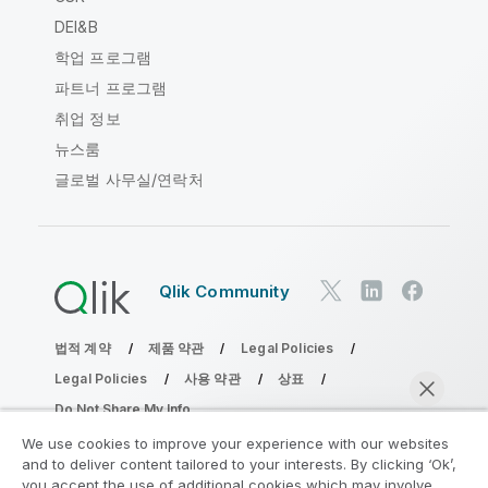
DEI&B
학업 프로그램
파트너 프로그램
취업 정보
뉴스룸
글로벌 사무실/연락처
Qlik Community
법적 계약
제품 약관
Legal Policies
Legal Policies
사용 약관
상표
Do Not Share My Info
Copyright © 1993-2026 QlikTech International AB. 무단 전재
We use cookies to improve your experience with our websites
및 복제를 금합니다.
and to deliver content tailored to your interests. By clicking ‘Ok’,
you accept the use of additional cookies which may involve