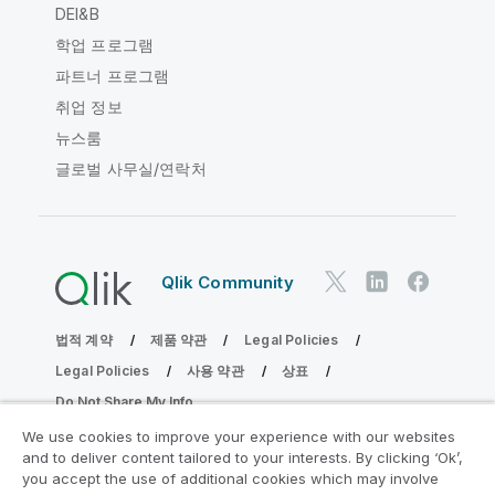
DEI&B
학업 프로그램
파트너 프로그램
취업 정보
뉴스룸
글로벌 사무실/연락처
Qlik Community
법적 계약
제품 약관
Legal Policies
Legal Policies
사용 약관
상표
Do Not Share My Info
Copyright © 1993-2026 QlikTech International AB. 무단 전재
We use cookies to improve your experience with our websites
및 복제를 금합니다.
and to deliver content tailored to your interests. By clicking ‘Ok’,
you accept the use of additional cookies which may involve