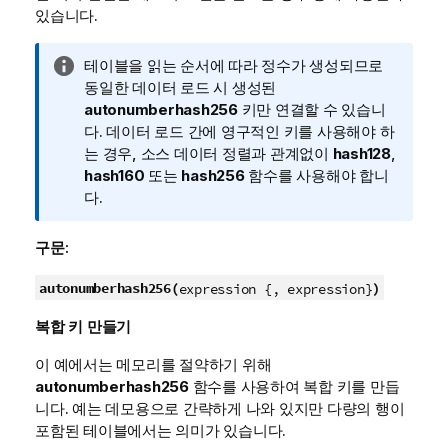
있습니다.
정
테이블을 읽는 순서에 따라 정수가 생성되므로
보
동일한 데이터 로드 시 생성된
메
autonumberhash256
키만 연결할 수 있습니
모
다. 데이터 로드 간에 영구적인 키를 사용해야 하
는 경우, 소스 데이터 정렬과 관계없이
hash128
,
hash160
또는
hash256
함수를 사용해야 합니
다.
구문:
autonumberhash256(
)
expression {, expression}
복합 키 만들기
이 예에서는 메모리를 절약하기 위해
autonumberhash256
함수를 사용하여 복합 키를 만듭
니다. 예는 데모용으로 간략하게 나와 있지만 다량의 행이
포함된 테이블에서는 의미가 있습니다.