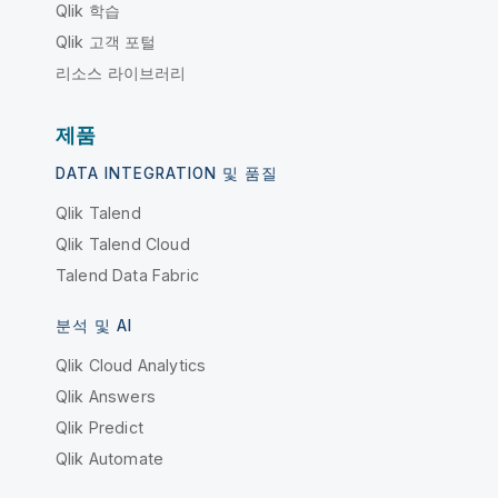
Qlik 학습
Qlik 고객 포털
리소스 라이브러리
제품
DATA INTEGRATION 및 품질
Qlik Talend
Qlik Talend Cloud
Talend Data Fabric
분석 및 AI
Qlik Cloud Analytics
Qlik Answers
Qlik Predict
Qlik Automate