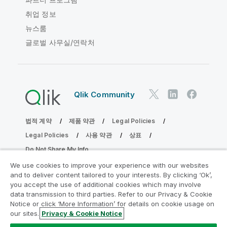
취업 정보
뉴스룸
글로벌 사무실/연락처
Qlik Community
법적 계약
제품 약관
Legal Policies
Legal Policies
사용 약관
상표
Do Not Share My Info
Copyright © 1993-2026 QlikTech International AB. 무단 전재
We use cookies to improve your experience with our websites
및 복제를 금합니다.
and to deliver content tailored to your interests. By clicking ‘Ok’,
you accept the use of additional cookies which may involve
data transmission to third parties. Refer to our Privacy & Cookie
Notice or click ‘More Information’ for details on cookie usage on
분석 현대화 프로그램에 참여
our sites.
Privacy & Cookie Notice