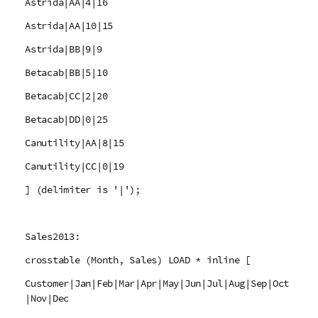
Astrida|AA|4|16
Astrida|AA|10|15
Astrida|BB|9|9
Betacab|BB|5|10
Betacab|CC|2|20
Betacab|DD|0|25
Canutility|AA|8|15
Canutility|CC|0|19
] (delimiter is '|');
Sales2013:
crosstable (Month, Sales) LOAD * inline [
Customer|Jan|Feb|Mar|Apr|May|Jun|Jul|Aug|Sep|Oct
|Nov|Dec