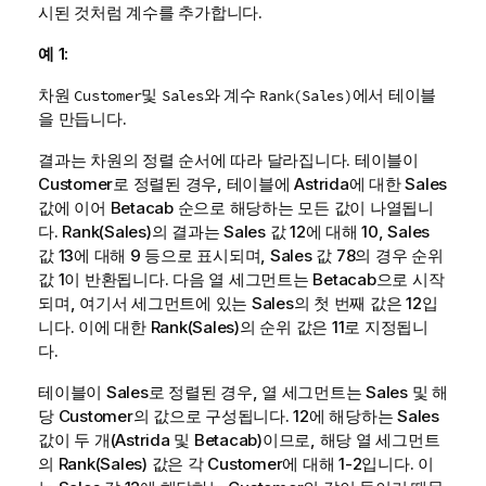
시된 것처럼 계수를 추가합니다.
예 1:
차원
및
와 계수
에서 테이블
Customer
Sales
Rank(Sales)
을 만듭니다.
결과는 차원의 정렬 순서에 따라 달라집니다. 테이블이
Customer
로 정렬된 경우, 테이블에
Astrida
에 대한
Sales
값에 이어
Betacab
순으로 해당하는 모든 값이 나열됩니
다.
Rank(Sales)
의 결과는
Sales
값 12에 대해 10,
Sales
값 13에 대해 9 등으로 표시되며,
Sales
값 78의 경우 순위
값 1이 반환됩니다. 다음 열 세그먼트는
Betacab
으로 시작
되며, 여기서 세그먼트에 있는
Sales
의 첫 번째 값은 12입
니다. 이에 대한
Rank(Sales)
의 순위 값은 11로 지정됩니
다.
테이블이
Sales
로 정렬된 경우, 열 세그먼트는
Sales
및 해
당
Customer
의 값으로 구성됩니다. 12에 해당하는
Sales
값이 두 개(
Astrida
및
Betacab
)이므로, 해당 열 세그먼트
의
Rank(Sales)
값은 각
Customer
에 대해 1-2입니다. 이