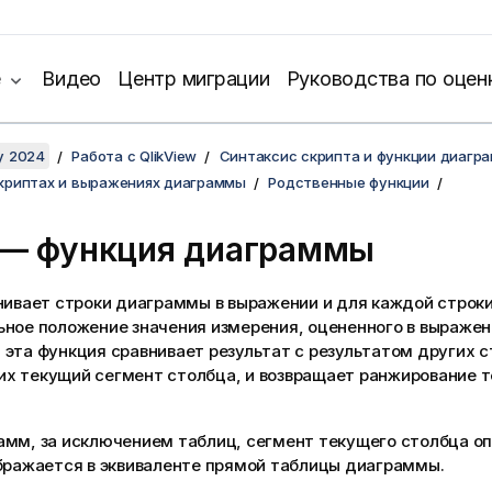
е
Видео
Центр миграции
Руководства по оцен
y 2024
Работа с QlikView
Синтаксис скрипта и функции диагр
скриптах и выражениях диаграммы
Родственные функции
— функция диаграммы
ивает строки диаграммы в выражении и для каждой строк
ное положение значения измерения, оцененного в выражен
эта функция сравнивает результат с результатом других с
х текущий сегмент столбца, и возвращает ранжирование т
амм, за исключением таблиц, сегмент текущего столбца оп
ображается в эквиваленте прямой таблицы диаграммы.