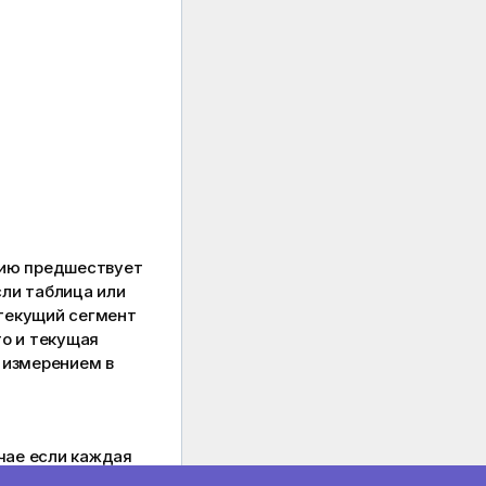
нию предшествует
сли таблица или
 текущий сегмент
то и текущая
 измерением в
учае если каждая
лое число от 1 до