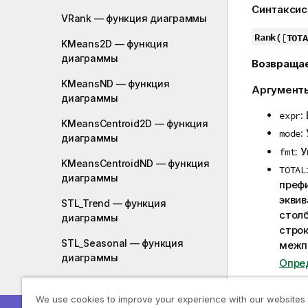
Синтаксис
VRank — функция диаграммы
Rank(
[
TOTA
KMeans2D — функция
диаграммы
Возвраща
KMeansND — функция
Аргумент
диаграммы
:
expr
KMeansCentroid2D — функция
:
mode
диаграммы
: 
fmt
KMeansCentroidND — функция
TOTAL
диаграммы
преф
эквив
STL_Trend — функция
столб
диаграммы
строк
STL_Seasonal — функция
межп
диаграммы
Опре
STL_Residual — функция
Ранжирован
диаграммы
We use cookies to improve your experience with our websites
строка име