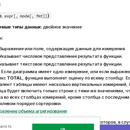
:
)
L
expr[, mode[, fmt]]
емые типы данных:
двойное значение
ы:
 Выражение или поле, содержащее данные для измерения.
 Указывает числовое представление результата функции.
Указывает текстовое представление результата функции.
: Если диаграмма имеет одно измерение, или если выраже
икс
TOTAL
, функция выполняет оценку по всему столбцу. Е
алент таблицы имеют несколько вертикальных измерений,
ца будет включать только строки с теми же значениями, ч
а во всех столбцах измерений, кроме столбца с последним
олевом порядке сортировки.
деление объема агрегирования
ие возвращается в виде двойного значения, которое, в сл
 and to
ет уникальное ранжирование, будет представлять собой це
Ok