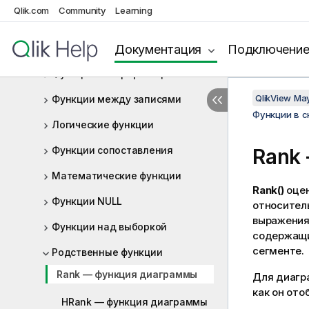
Qlik.com
Community
Learning
Функции форматирования
Общие числовые функции
Документация
Подключени
Функции интерпретации
QlikView Ma
Функции между записями
Функции в 
Логические функции
Функции сопоставления
Rank
Математические функции
Rank()
оцен
Функции NULL
относитель
выражения 
Функции над выборкой
содержащи
сегменте.
Родственные функции
Rank — функция диаграммы
Для диагр
как он от
HRank — функция диаграммы