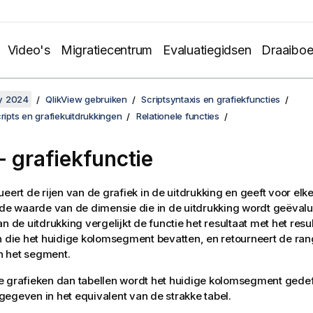
Video's
Migratiecentrum
Evaluatiegidsen
Draaibo
y 2024
QlikView gebruiken
Scriptsyntaxis en grafiekfuncties
cripts en grafiekuitdrukkingen
Relationele functies
- grafiekfunctie
eert de rijen van de grafiek in de uitdrukking en geeft voor elke 
 de waarde van de dimensie die in de uitdrukking wordt geëvalu
an de uitdrukking vergelijkt de functie het resultaat met het resu
n die het huidige kolomsegment bevatten, en retourneert de ra
in het segment.
 grafieken dan tabellen wordt het huidige kolomsegment gedef
egeven in het equivalent van de strakke tabel.