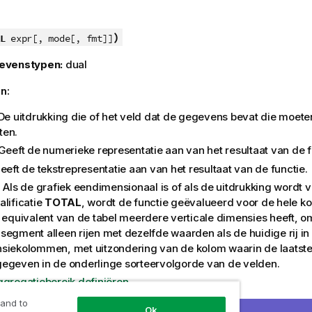
)
L
expr[, mode[, fmt]]
evenstypen:
dual
n:
 De uitdrukking die of het veld dat de gegevens bevat die moet
en.
 Geeft de numerieke representatie aan van het resultaat van de f
Geeft de tekstrepresentatie aan van het resultaat van de functie.
: Als de grafiek eendimensionaal is of als de uitdrukking wordt
alificatie
TOTAL
, wordt de functie geëvalueerd voor de hele ko
t equivalent van de tabel meerdere verticale dimensies heeft, o
segment alleen rijen met dezelfde waarden als de huidige rij in 
siekolommen, met uitzondering van de kolom waarin de laatst
egeven in de onderlinge sorteervolgorde van de velden.
ggregatiebereik definiëren
 and to
 wordt geretourneerd als een duale waarde. Als elke rij een un
Ok