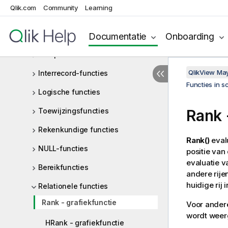
Qlik.com
Community
Learning
Opmaakfuncties
Documentatie
Onboarding
Algemene numerieke functies
Interpretatiefuncties
QlikView Ma
Interrecord-functies
Functies in s
Logische functies
Toewijzingsfuncties
Rank
Rekenkundige functies
Rank()
evalu
NULL-functies
positie van
evaluatie v
Bereikfuncties
andere rije
huidige rij 
Relationele functies
Rank - grafiekfunctie
Voor andere
wordt weerg
HRank - grafiekfunctie