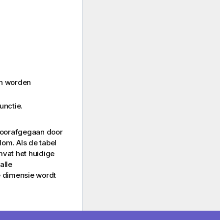
en worden
unctie.
 voorafgegaan door
lom. Als de tabel
mvat het huidige
alle
e dimensie wordt
ieke rangschikking