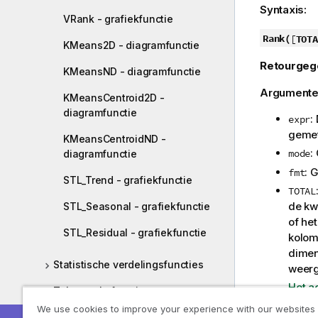
Syntaxis:
VRank - grafiekfunctie
Rank(
[
TOTA
KMeans2D - diagramfunctie
Retourgeg
KMeansND - diagramfunctie
Argumente
KMeansCentroid2D -
diagramfunctie
:
expr
gemet
KMeansCentroidND -
:
mode
diagramfunctie
: 
fmt
STL_Trend - grafiekfunctie
TOTAL
de kw
STL_Seasonal - grafiekfunctie
of he
STL_Residual - grafiekfunctie
kolom
dimen
Statistische verdelingsfuncties
weerg
Het a
Tekenreeksfuncties
We use cookies to improve your experience with our websites
De rangorde
Systeemfuncties