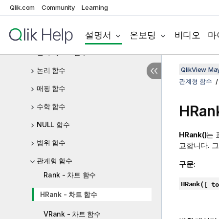
Qlik.com
Community
Learning
일반 숫자 함수
설명서
온보딩
비디오
마
해석 함수
인터 레코드 함수
QlikView Ma
논리 함수
관계형 함수
매핑 함수
수학 함수
HRan
NULL 함수
HRank()
는 
범위 함수
교합니다. 그
관계형 함수
구문:
Rank - 차트 함수
HRank(
[
to
HRank - 차트 함수
VRank - 차트 함수