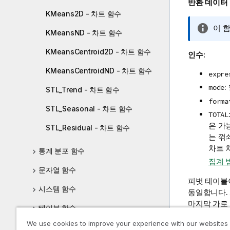
반환 데이터
KMeans2D - 차트 함수
정
이 
KMeansND - 차트 함수
보
메
KMeansCentroid2D - 차트 함수
인수:
모
KMeansCentroidND - 차트 함수
expre
mode
STL_Trend - 차트 함수
forma
STL_Seasonal - 차트 함수
TOTAL
은 가
STL_Residual - 차트 함수
는 꺾
차트 
통계 분포 함수
집계 
문자열 함수
피벗 테이블
시스템 함수
동일합니다.
마지막 가로 
테이블 함수
니다.
We use cookies to improve your experience with our websites
삼각법 및 쌍곡선 함수