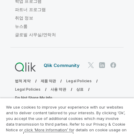
학업 프로그램
파트너 프로그램
취업 정보
뉴스룸
글로벌 사무실/연락처
Qlik Community
법적 계약
제품 약관
Legal Policies
Legal Policies
사용 약관
상표
Do Not Share My Info
Copyright © 1993-2026 QlikTech International AB. 무단 전재
We use cookies to improve your experience with our websites
및 복제를 금합니다.
and to deliver content tailored to your interests. By clicking ‘Ok’,
you accept the use of additional cookies which may involve
data transmission to third parties. Refer to our Privacy & Cookie
Notice or click ‘More Information’ for details on cookie usage on
분석 현대화 프로그램에 참여