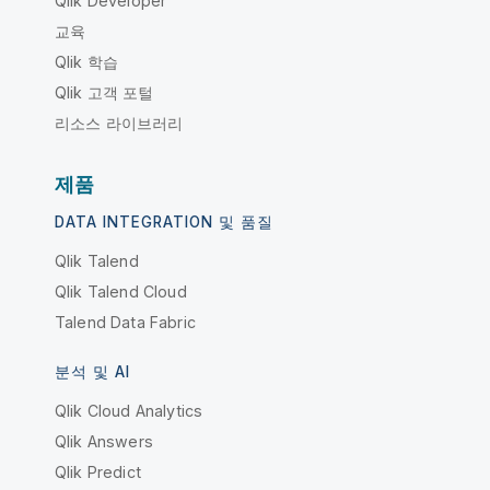
Qlik Developer
교육
Qlik 학습
Qlik 고객 포털
리소스 라이브러리
제품
DATA INTEGRATION 및 품질
Qlik Talend
Qlik Talend Cloud
Talend Data Fabric
분석 및 AI
Qlik Cloud Analytics
Qlik Answers
Qlik Predict