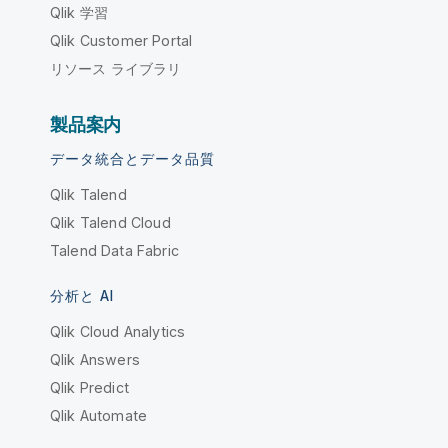
Qlik 学習
Qlik Customer Portal
リソース ライブラリ
製品案内
データ統合とデータ品質
Qlik Talend
Qlik Talend Cloud
Talend Data Fabric
分析と AI
Qlik Cloud Analytics
Qlik Answers
Qlik Predict
Qlik Automate