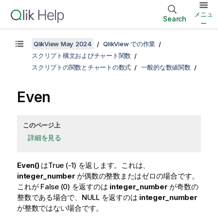
メニュ
Search
ー
QlikView May 2024
QlikView での作業
スクリプト構文およびチャート関数
スクリプトの関数とチャートの数式
一般的な数値関数
Even
このページ上
詳細を見る
Even()
は
True
(-1) を返します。これは、
integer_number
が偶数の整数またはゼロの場合です。
これが
False
(0) を返すのは
integer_number
が奇数の
整数である場合で、
NULL
を返すのは
integer_number
が整数ではない場合です。