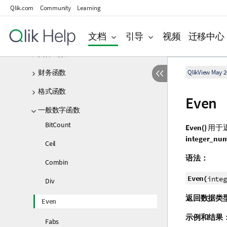
Qlik.com
Community
Learning
指数和对数函数
文档
引导
视频
迁移中心
字段函数
文件函数
财务函数
QlikView May 2
格式函数
Even
一般数字函数
BitCount
Even()
用于
integer_nu
Ceil
语法：
Combin
Even(
integ
Div
返回数据类
Even
示例和结果
Fabs