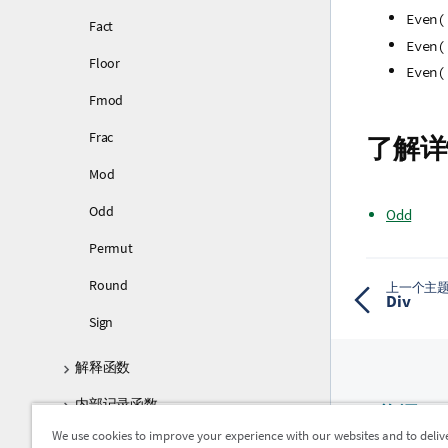
Even(
Fact
Even(
Floor
Even(
Fmod
Frac
了解详
Mod
Odd
Odd
Permut
Round
上一个主
Div
Sign
解释函数
内部记录函数
资源
We use cookies to improve your experience with our websites and to deliv
逻辑函数