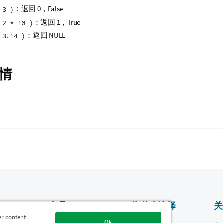
：返回 0，
False
 3 )
：返回 1，
True
 2 * 10 )
：返回
NULL
 3.14 )
情
题
产品
为什么选择
关
Qlik？
er content
Ok
数据集成和质量