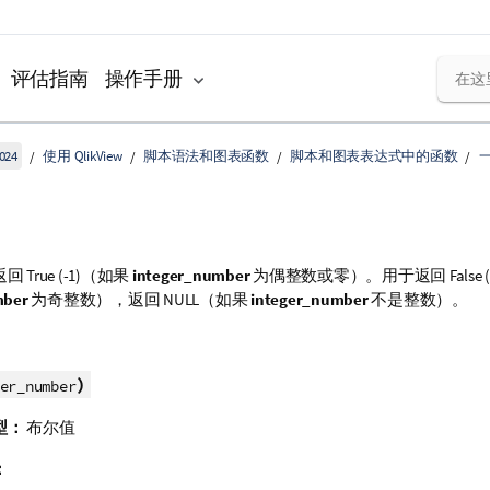
评估指南
操作手册
024
使用 QlikView
脚本语法和图表函数
脚本和图表表达式中的函数
返回
True
(-1)（如果
integer_number
为偶整数或零）。用于返回
False
mber
为奇整数），返回
NULL
（如果
integer_number
不是整数）。
)
er_number
型：
布尔值
：