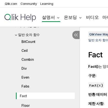
Qlik.com
Community
Learning
파일 함수
설명서
온보딩
비디오
마
재무 함수
서식 지정 함수
QlikView Ma
일반 숫자 함수
일반 숫자 함
BitCount
Ceil
Fact
Combin
Fact()
는 양
Div
구문:
Even
x
)
Fact(
Fabs
반환 데이터
Fact
제한 사항:
Floor