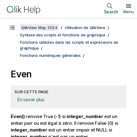
Search
Menu
QlikView May 2024
Utilisation de QlikView
Syntaxe des scripts et fonctions de graphique
Fonctions utilisées dans les scripts et expressions de
graphique
Fonctions numériques générales
Even
SUR CETTE PAGE
En savoir plus
Even()
renvoie
True
(-1) si
integer_number
est un
entier pair ou est égal à zéro. Il renvoie
False
(0) si
integer_number
est un entier impair et
NULL
si
integer_number
n'est pas un entier.