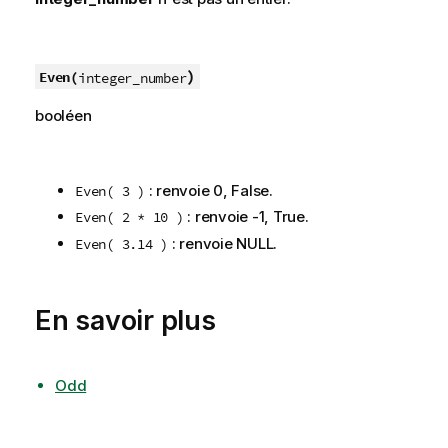
)
Even(
integer_number
booléen
: renvoie 0,
False
.
Even( 3 )
: renvoie -1,
True
.
Even( 2 * 10 )
: renvoie
NULL
.
Even( 3.14 )
En savoir plus
Odd