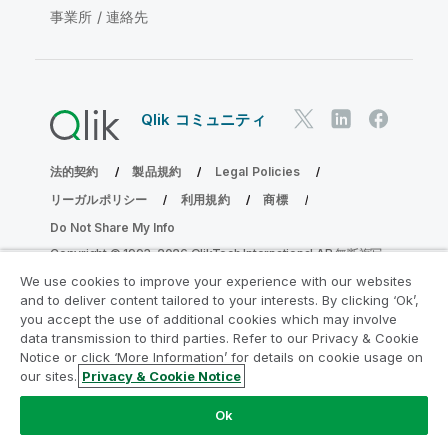
事業所 / 連絡先
Qlik コミュニティ
法的契約
製品規約
Legal Policies
リーガルポリシー
利用規約
商標
Do Not Share My Info
Copyright © 1993-2026 QlikTech International AB.無断複写・
転載を禁じます。
We use cookies to improve your experience with our websites
and to deliver content tailored to your interests. By clicking ‘Ok’,
you accept the use of additional cookies which may involve
data transmission to third parties. Refer to our Privacy & Cookie
分析の近代化プログラムに参加する
Notice or click ‘More Information’ for details on cookie usage on
our sites.
Privacy & Cookie Notice
分析最新化プログラムにより、重要な QlikView app を危険
にさらすことなく最新化しましょう。
ここをクリック
して詳
Ok
細を表示するか、次にお問い合わせください。