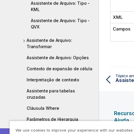
Assistente de Arquivo: Tipo -
KML
XML
Assistente de Arquivo: Tipo -
QVX
Campos
Assistente de Arquivo:
Transformar
Assistente de Arquivo: Opções
Contexto de expansão de célula
Tópico ant
Interpretação de contexto
Assiste
Assistente para tabelas
cruzadas
Cláusula Where
Recurs
Parâmetros de Hierarquia
Ajuda
We use cookies to improve your experience with our websites
Assistente de Arquivo: Script
Vídeos da