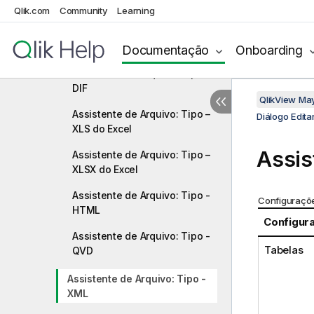
Delimitado
Qlik.com
Community
Learning
Assistente de Arquivo: Tipo -
Registro Fixo
Documentação
Onboarding
Assistente de Arquivo: Tipo -
DIF
QlikView Ma
Assistente de Arquivo: Tipo –
Diálogo Editar
XLS do Excel
Assis
Assistente de Arquivo: Tipo –
XLSX do Excel
Assistente de Arquivo: Tipo -
Configuraçõ
HTML
Configur
Assistente de Arquivo: Tipo -
Tabelas
QVD
Assistente de Arquivo: Tipo -
XML