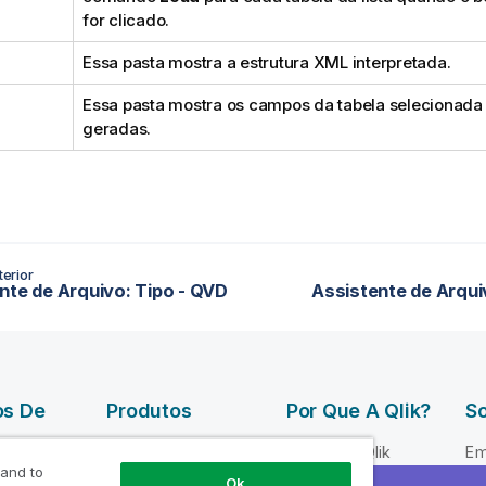
for clicado.
Essa pasta mostra a estrutura XML interpretada.
Essa pasta mostra os campos da tabela selecionada
geradas.
erior
nte de Arquivo: Tipo - QVD
Assistente de Arqui
os De
Produtos
Por Que A Qlik?
So
DATA
Por que a Qlik
Em
INTEGRATION
 and to
 Qlik
Confiança e
Li
Ok
AND QUALITY