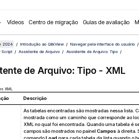
Vídeos
Centro de migração
Guias de avaliação
M
y 2024
Introdução ao QlikView
Navegar pela interface do usuário
 Script
Assistente de Arquivo
Assistente de Arquivo: Tipo
tente de Arquivo: Tipo - XML
es XML
ação
Descrição
As tabelas encontradas são mostradas nessa lista. C
mostrada como um caminho que corresponde ao loca
XML no qual foi encontrada. Quando uma tabela é s
campos são mostrados no painel
Campos
à direita.
comando
Load
para cada tabela da lista quando o 