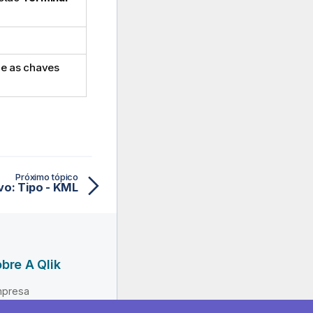
 e as chaves
Próximo tópico
vo: Tipo - KML
bre A Qlik
presa
derança