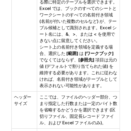
る際に特定のテーブルを選択できます。
Excel では、ブックのすべてのシートと
ワークシートのすべての名前付き領域
(名前が付いた複数のセルなど) が、テー
ブル候補として識別されます。Excel シ
ート名には、&、>、または < を使用で
きない点に留意してください。
シート上の名前付き領域を定義する場
合、選択した
[範囲]
は
[ワークブック]
でなくてはならず、
[参照先]
項目は元の
値 (デフォルトで割り当てられた値) を
維持する必要があります。これに従わな
ければ、名前付き領域がテーブルとして
表示されない可能性があります。
ヘッダー
ここでは、ファイルのヘッダー部分、つ
サイズ
まり指定した行数または一定のバイト数
を省略するかどうかを選択できます (区
切りファイル、固定長レコード ファイ
ル、および Excel ファイルのみ)。