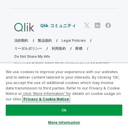
Qlik コミュニティ
法的契約
製品規約
Legal Policies
リーガルポリシー
利用規約
商標
Do Not Share My Info
Copyright © 1993-2026 QlikTech International AB.無断複写・
転載を禁じます。
We use cookies to improve your experience with our websites
and to deliver content tailored to your interests. By clicking ‘Ok’,
you accept the use of additional cookies which may involve
data transmission to third parties. Refer to our Privacy & Cookie
分析の近代化プログラムに参加する
Notice or click ‘More Information’ for details on cookie usage on
our sites.
Privacy & Cookie Notice
分析最新化プログラムにより、重要な QlikView app を危険
にさらすことなく最新化しましょう。
ここをクリック
して詳
Ok
細を表示するか、次にお問い合わせください。
ampquestions@qlik.com
More Information