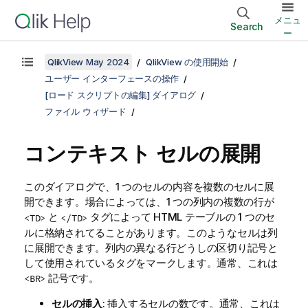
メニュ
Search
ー
QlikView May 2024
QlikView の使用開始
ユーザー インターフェースの操作
[ロード スクリプトの編集] ダイアログ
ファイル ウィザード
コンテキスト セルの展開
このダイアログで、1 つのセルの内容を複数のセルに展
開できます。場合によっては、1 つの列内の複数の行が
と
タグによって HTML テーブルの 1 つのセ
<TD>
</TD>
ルに格納されてることがあります。このようなセルは列
に展開できます。列内の異なる行どうしの区切り記号と
して使用されているタグをマークします。通常、これは
記号です。
<BR>
セルの挿入
: 挿入するセルの数です。通常、これは