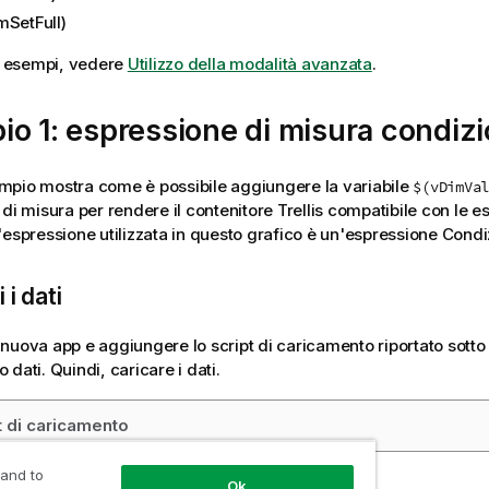
mSetFull)
ri esempi, vedere
Utilizzo della modalità avanzata
.
o 1: espressione di misura condizi
pio mostra come è possibile aggiungere la variabile
$(vDimVal
di misura per rendere il contenitore Trellis compatibile con le e
'espressione utilizzata in questo grafico è un'espressione Cond
 i dati
nuova app e aggiungere lo script di caricamento riportato sotto 
dati. Quindi, caricare i dati.
t di caricamento
 and to
Ok