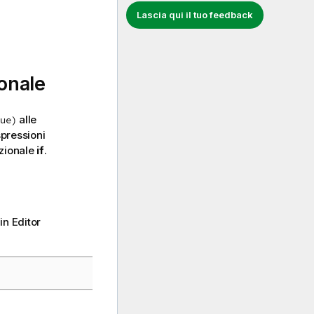
Lascia qui il tuo feedback
onale
alle
ue)
spressioni
izionale
if
.
in Editor