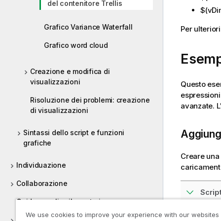
del contenitore Trellis
$(vDi
Grafico Variance Waterfall
Per ulterio
Grafico word cloud
Esempi
Creazione e modifica di
visualizzazioni
Questo esem
espressioni 
Risoluzione dei problemi: creazione
avanzate. L
di visualizzazioni
Aggiungi
Sintassi dello script e funzioni
grafiche
Creare una 
Individuazione
caricamento 
Collaborazione
Scrip
Guida per gli sviluppatori
We use cookies to improve your experience with our websites
Tutorial per Qlik Sense