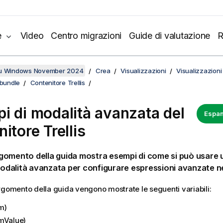
e
Video
Centro migrazioni
Guide di valutazione
R
su Windows November 2024
Crea
Visualizzazioni
Visualizzazioni
 bundle
Contenitore Trellis
i di modalità avanzata del
Espan
itore Trellis
gomento della guida mostra esempi di come si può usare 
 modalità avanzata per configurare espressioni avanzate nei
rgomento della guida vengono mostrate le seguenti variabili:
m)
mValue)