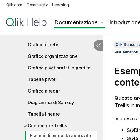
Visualization bundle
Qlik.com
Community
Learning
Grafico a imbuto
Grafico a griglia
Documentazione
Introduzion
Grafico Multi KPI
Grafico di rete
Qlik Sense 
Visualization
Grafico organizzazione
Grafico pivot profitti e perdite
Esemp
Tabella pivot
conten
Grafico a radar
Questo ar
Diagramma di Sankey
Trellis in
Tabella lineare
In questo a
Contenitore Trellis
$(vDi
Esempi di modalità avanzata
$(vDi