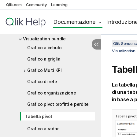
Qlik.com
comparsa personalizzati
Community
Learning
Valori Null nelle visualizzazioni
Documentazione
Introduzion
Dashboard bundle
Visualization bundle
Qlik Sense 
Grafico a imbuto
Visualization
Grafico a griglia
Tabel
Grafico Multi KPI
Grafico di rete
La tabella 
di una tab
Grafico organizzazione
in base a p
Grafico pivot profitti e perdite
Tabella pivot
Tabella pivo
Grafico a radar