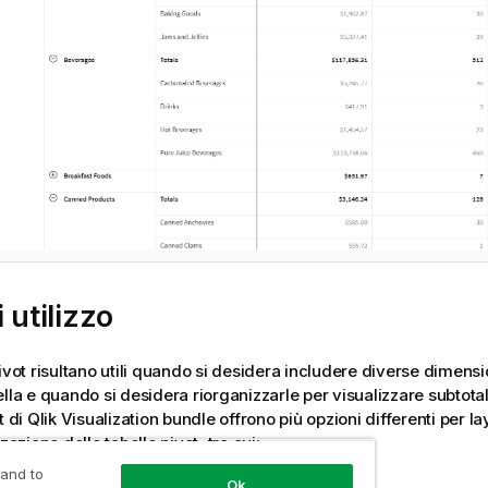
 utilizzo
pivot risultano utili quando si desidera includere diverse dimensi
lla e quando si desidera riorganizzarle per visualizzare subtotali
t di
Qlik
Visualization bundle
offrono più opzioni differenti per lay
zzazione delle tabelle pivot, tra cui:
 and to
azioni per tutte le dimensioni
Ok