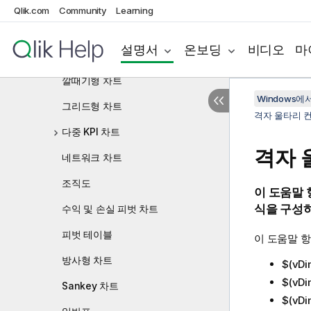
시각화의 Null 값
Qlik.com
Community
Learning
Dashboard bundle
설명서
온보딩
비디오
마
Visualization bundle
깔때기형 차트
Windows에서의
그리드형 차트
격자 울타리 
다중 KPI 차트
격자 
네트워크 차트
조직도
이 도움말
식을 구성하
수익 및 손실 피벗 차트
피벗 테이블
이 도움말 
방사형 차트
$(vDi
$(vDi
Sankey 차트
$(vDi