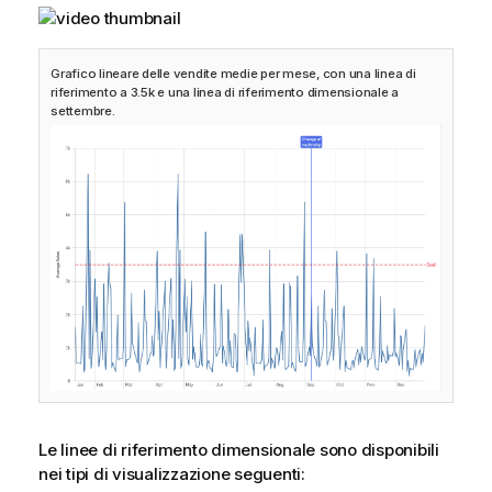
Grafico lineare delle vendite medie per mese, con una linea di
riferimento a 3.5k e una linea di riferimento dimensionale a
settembre.
Le linee di riferimento dimensionale sono disponibili
nei tipi di visualizzazione seguenti: