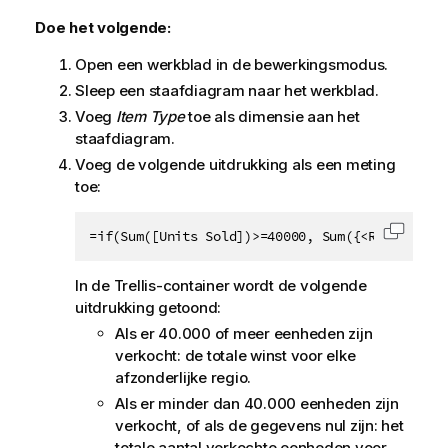
Doe het volgende:
Open een werkblad in de bewerkingsmodus.
Sleep een staafdiagram naar het werkblad.
Voeg
Item Type
toe als dimensie aan het
staafdiagram.
Voeg de volgende uitdrukking als een meting
toe:
=if(Sum([Units Sold])>=40000, Sum({<Region={$(
Code k
In de Trellis-container wordt de volgende
uitdrukking getoond:
Als er 40.000 of meer eenheden zijn
verkocht: de totale winst voor elke
afzonderlijke regio.
Als er minder dan 40.000 eenheden zijn
verkocht, of als de gegevens nul zijn: het
totale aantal verkochte eenheden voor