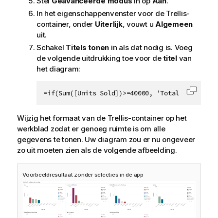
Stel
Geavanceerde modus
in op
Aan
.
In het eigenschappenvenster voor de Trellis-
container, onder
Uiterlijk
, vouwt u
Algemeen
uit.
Schakel
Titels tonen
in als dat nodig is. Voeg
de volgende uitdrukking toe voor de
titel
van
het diagram:
=if(Sum([Units Sold])>=40000, 'Total Profit, b
Code k
Wijzig het formaat van de Trellis-container op het
werkblad zodat er genoeg ruimte is om alle
gegevens te tonen. Uw diagram zou er nu ongeveer
zo uit moeten zien als de volgende afbeelding.
Voorbeeldresultaat zonder selecties in de app