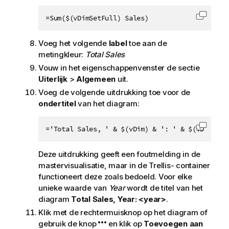
=Sum($(vDimSetFull) Sales)
Code k
Voeg het volgende
label
toe aan de
metingkleur:
Total Sales
Vouw in het eigenschappenvenster de sectie
Uiterlijk
>
Algemeen
uit.
Voeg de volgende uitdrukking toe voor de
ondertitel
van het diagram:
='Total Sales, ' & $(vDim) & ': ' & $(vDimValu
Code k
Deze uitdrukking geeft een foutmelding in de
mastervisualisatie, maar in de Trellis- container
functioneert deze zoals bedoeld. Voor elke
unieke waarde van
Year
wordt de titel van het
diagram
Total Sales, Year: <year>
.
Klik met de rechtermuisknop op het diagram of
gebruik de knop
en klik op
Toevoegen aan