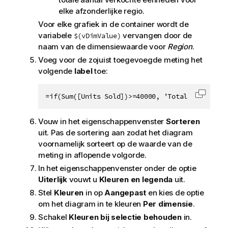
elke afzonderlijke regio.
Voor elke grafiek in de container wordt de
variabele
vervangen door de
$(vDimValue)
naam van de dimensiewaarde voor
Region
.
Voeg voor de zojuist toegevoegde meting het
volgende
label
toe:
=if(Sum([Units Sold])>=40000, 'Total Profit', 
Code k
Vouw in het eigenschappenvenster
Sorteren
uit. Pas de sortering aan zodat het diagram
voornamelijk sorteert op de waarde van de
meting in aflopende volgorde.
In het eigenschappenvenster onder de optie
Uiterlijk
vouwt u
Kleuren en legenda
uit.
Stel
Kleuren
in op
Aangepast
en kies de optie
om het diagram in te kleuren
Per dimensie
.
Schakel
Kleuren bij selectie behouden
in.