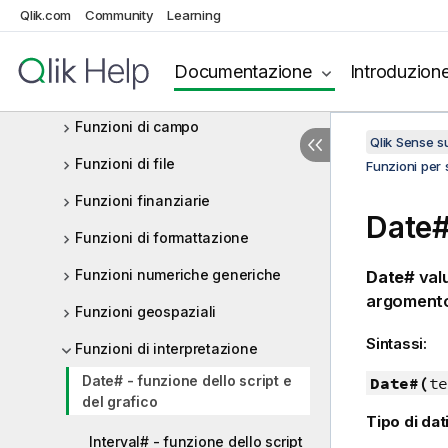
Qlik.com
Community
Learning
Funzioni data e ora
Funzioni esponenziali e
Documentazione
Introduzion
logaritmiche
Funzioni di campo
Qlik Sense 
Funzioni di file
Funzioni per s
Funzioni finanziarie
Date#
Funzioni di formattazione
Funzioni numeriche generiche
Date#
valu
argomento,
Funzioni geospaziali
Sintassi:
Funzioni di interpretazione
Date# - funzione dello script e
Date#(
te
del grafico
Tipo di dati
Interval# - funzione dello script