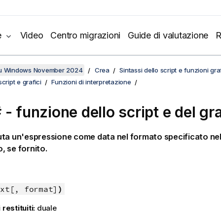
e
Video
Centro migrazioni
Guide di valutazione
R
su Windows November 2024
Crea
Sintassi dello script e funzioni gr
cript e grafici
Funzioni di interpretazione
 - funzione dello script e del gr
ta un'espressione come data nel formato specificato ne
 se fornito.
xt[, format]
)
 restituiti:
duale