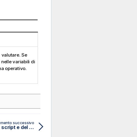
a valutare. Se
nelle variabili di
ma operativo.
mento successivo
Interval# - funzione dello script e del grafico